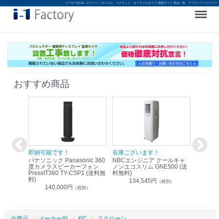
メーカー別 KIC スクリーン モバイル・マグネット・ポータブルタイプ 掛図タイプ 商品一覧 - アイワンファクトリー
Menu
おすすめ商品
！
即納可能です！
在庫ございます！
即納可
nic リモ
パナソニック Panasonic 360
NBCエンジニア クールキャ
パナソニッ
WR-
度カメラスピーカーフォン
ノンエコスリム GNE500 (送
1.9G
PressIT360 TY-CSP1 (送料無
料無料)
レスアンプ
料)
無料)
134,545円
）
（税別）
140,000円
1
（税別）
全商品
メーカー別
KIC
スクリーン