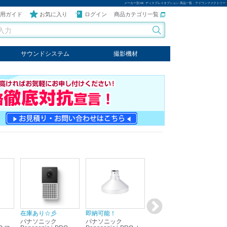
メーカー別 KIC ディスプレイオプション 商品一覧 - アイワンファクトリー
用ガイド
お気に入り
ログイン
商品カテゴリ一覧
サウンドシステム
撮影機材
音響機器
輸入オーディオ
楽器
ケーブル
ビデオライト
クールライト
LEDライト
スタンド
写真関連商品
スタジオセット商品
オプション
在庫あり☆彡
即納可能！
在庫あり！送料無料！
即
パナソニック
パナソニック
パナソニック
パ