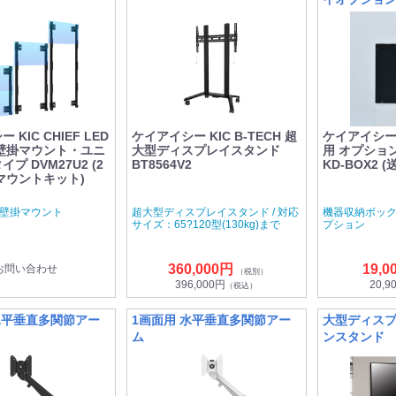
KIC CHIEF LED
ケイアイシー KIC B-TECH 超
ケイアイシー K
壁掛マウント・ユニ
大型ディスプレイスタンド
用 オプション
プ DVM27U2 (2
BT8564V2
KD-BOX2 
マウントキット)
ED 壁掛マウント
超大型ディスプレイスタンド / 対応
機器収納ボック
サイズ：65?120型(130kg)まで
プション
360,000円
19,0
お問い合わせ
（税別）
396,000円
20,9
（税込）
水平垂直多関節アー
1画面用 水平垂直多関節アー
大型ディスプ
ム
ンスタンド