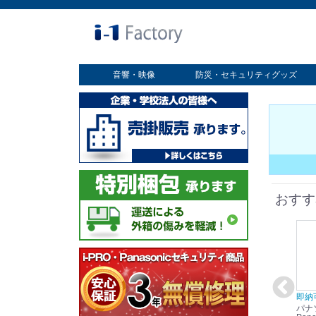
音響・映像
防災・セキュリティグッズ
業務用ディスプレイ
プロジェクター
放送・業務用映像システム
書画カメラ
スクリーン
オプション
セキュリティグッズ
防災グッズ
おすす
在庫あり☆彡
即納可能！
在庫あり！送料無料！
即納
パナソニック
パナソニック
パナソニック
パナ