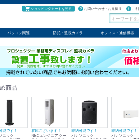
ショッピングカートを見る
お問い合わせ・お見積り
ご利
パソコン関連
防犯・監視カメラ
オフィス・通信機器
パソコン
タブレット
PCパーツ
コンソール
ケーブル
切替器・延長器
伝送器
コンバータ
その他
パナソニック
TAKEX
LET'S
JSS
SELCO
PRINCETON
OS
ネクステージ
ATEN
回線切替器
疑似電話回線装置
通信機器
デジタル携帯電話PBX
収納・ラック・ハンガー
会議システム
電子黒板
ホワイトボード
その他
め商品
可能です！
在庫ございます！
即納可能です！
即納可能です！
ソニック
NBCエンジニア クー
パナソニック
パナソニック