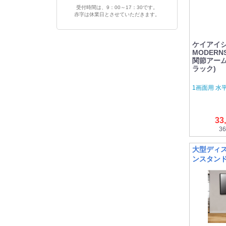
受付時間は、9：00～17：30です。
赤字は休業日とさせていただきます。
ケイアイシー
MODERN
関節アーム E
ラック)
1画面用 水
33
36
大型ディス
ンスタン