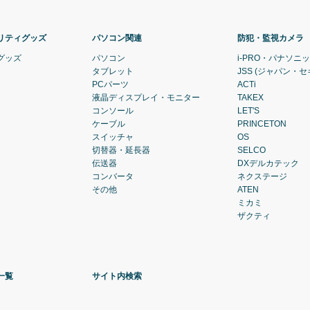
リティグッズ
パソコン関連
防犯・監視カメラ
グッズ
パソコン
i-PRO・パナソニ
タブレット
JSS (ジャパン・
PCパーツ
ACTi
液晶ディスプレイ・モニター
TAKEX
コンソール
LET'S
ケーブル
PRINCETON
スイッチャ
OS
切替器・延長器
SELCO
伝送器
DXデルカテック
コンバータ
ネクステージ
その他
ATEN
ミカミ
ザクティ
一覧
サイト内検索