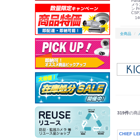
Panasonic i-PRO
Panasonic i-PRO カ
Panasonic リモコン
Pana
ット
2MP(1080p) 屋内 小
メラ吊り下げ金具
マイク (10局用) WR-
メラ
線
型 AIカメラ スピーカ
WV-QSR501-WUX
210A (送料無料)
ン Pr
ー付きモデル WV-
(送料無料)
CSP
39,000円
（税別）
料)
S71301-F2L (送料無
78,000円
6,000円
14
）
（税別）
（税別）
料)
全商品
319
件
の商
CHIEF 