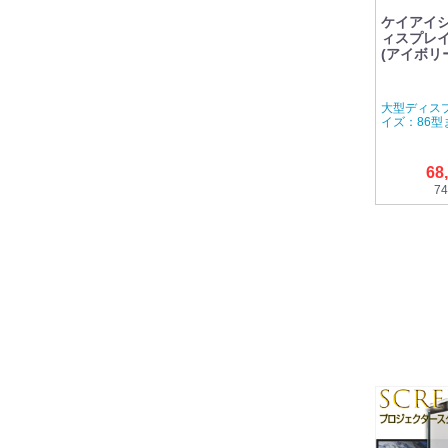
ケイアイシ
ィスプレイス
(アイボリー
大型ディスプ
イズ：86型
68
74