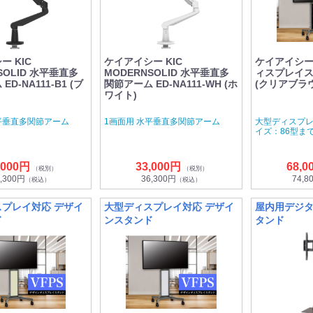
 KIC
ケイアイシー KIC
ケイアイシー 
SOLID 水平垂直多
MODERNSOLID 水平垂直多
ィスプレイスタ
D-NA111-B1 (ブ
関節アーム ED-NA111-WH (ホ
(クリアブラウ
ワイト)
平垂直多関節アーム
1画面用 水平垂直多関節アーム
大型ディスプレ
イズ：86型ま
,000円
33,000円
68,0
（税別）
（税別）
,300円
36,300円
74,8
（税込）
（税込）
プレイ対応 デザイ
大型ディスプレイ対応 デザイ
屋内用デジ
ド
ンスタンド
タンド