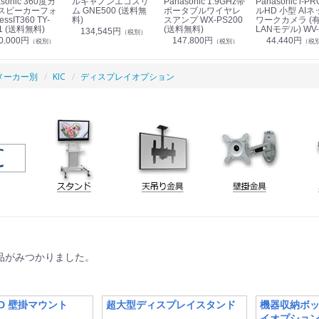
sonic 360度カ
ルキャノンエコスリ
Panasonic 1.9GHz帯
Panasonic i-PRO フ
スピーカーフォ
ム GNE500 (送料無
ポータブルワイヤレ
ルHD 小型 AIネ
essIT360 TY-
料)
スアンプ WX-PS200
ワークカメラ (
1 (送料無料)
(送料無料)
LANモデル) WV-
134,545円
（税別）
S7130UX (送料
0,000円
147,800円
44,440円
（税別）
（税別）
（税
メーカー別
KIC
ディスプレイオプション
品がみつかりました。
LED 壁掛マウント
超大型ディスプレイスタンド
機器収納ボッ
イオプショ