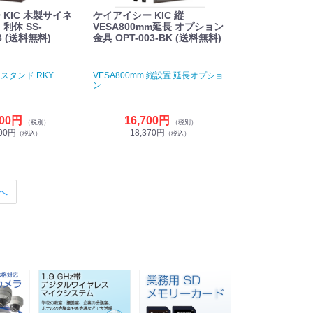
KIC 木製サイネ
ケイアイシー KIC 縦
利休 SS-
VESA800mm延長 オプション
3 (送料無料)
金具 OPT-003-BK (送料無料)
スタンド RKY
VESA800mm 縦設置 延長オプショ
ン
000円
16,700円
（税別）
（税別）
500円
18,370円
（税込）
（税込）
へ