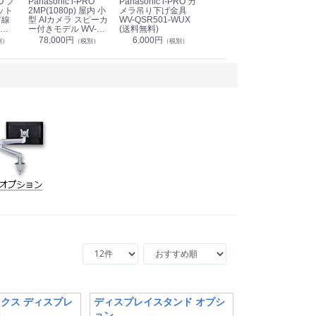
Panasonic i-PRO
Panasonic i-PRO カ
Panasonic リモコン
Pan
ット
2MP(1080p) 屋内 小
メラ吊り下げ金具
マイク (10局用) WR-
メ
有線
型 AIカメラ スピーカ
WV-QSR501-WUX
210A (送料無料)
ン P
ー付きモデル WV-
(送料無料)
CS
39,000円
（税別）
無料)
S71301-F2L (送料無
78,000円
6,000円
1
別）
（税別）
（税別）
料)
クス ディスプレ
ディスプレイスタンド オプシ
ン
ョン