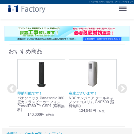
メーカー別 エプソン 商品一覧 - アイワンファクトリー
Menu
おすすめ商品
！
即納可能です！
在庫ございます！
即納可
nic リモ
パナソニック Panasonic 360
NBCエンジニア クールキャ
パナソニッ
WR-
度カメラスピーカーフォン
ノンエコスリム GNE500 (送
1.9G
PressIT360 TY-CSP1 (送料無
料無料)
レスアンプ
料)
無料)
134,545円
）
（税別）
140,000円
1
（税別）
全商品
メーカー別
エプソン