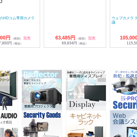
J
応のHDコム専用カメラ
ウェブカメラ 
議
000円
63,485円
105,00
完売
完売
（税別）
（税別）
7,900円
69,834円
115,
（税込）
（税込）