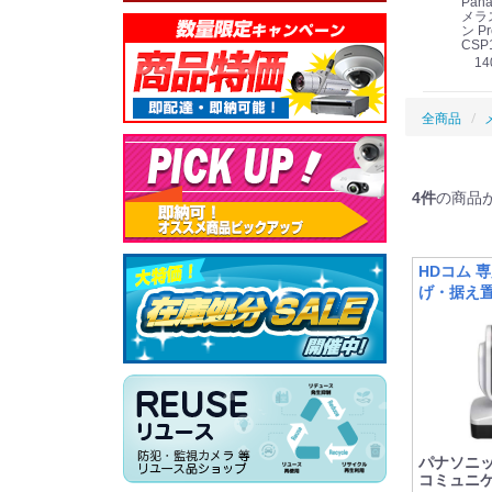
Panasonic i-PRO
Panasonic i-PRO カ
Panasonic リモコン
Pana
ット
2MP(1080p) 屋内 小
メラ吊り下げ金具
マイク (10局用) WR-
メラ
線
型 AIカメラ スピーカ
WV-QSR501-WUX
210A (送料無料)
ン Pr
ー付きモデル WV-
(送料無料)
CSP
39,000円
（税別）
料)
S71301-F2L (送料無
78,000円
6,000円
14
）
（税別）
（税別）
料)
全商品
4
件
の商品
HDコム 専
げ・据え
パナソニック
コミュニ