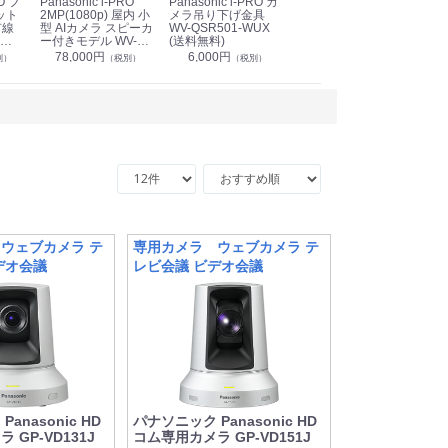
Panasonic i-PRO
Panasonic i-PRO カ
Panasonic リモコン
Pan
ット
2MP(1080p) 屋内 小
メラ吊り下げ金具
マイク (10局用) WR-
メ
有線
型 AIカメラ スピーカ
WV-QSR501-WUX
210A (送料無料)
ン P
ー付きモデル WV-
(送料無料)
CS
39,000円
（税別）
無料)
S71301-F2L (送料無
78,000円
6,000円
1
別）
（税別）
（税別）
料)
ウェブカメラ テ
専用カメラ ウェブカメラ テ
デオ会議
レビ会議 ビデオ会議
anasonic HD
パナソニック Panasonic HD
 GP-VD131J
コム専用カメラ GP-VD151J