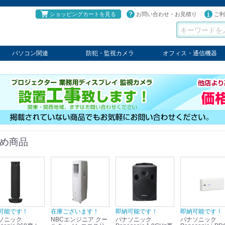
ショッピングカートを見る
お問い合わせ・お見積り
ご利
パソコン関連
防犯・監視カメラ
オフィス・通信機器
パソコン
タブレット
PCパーツ
コンソール
ケーブル
切替器・延長器
伝送器
コンバータ
その他
パナソニック
TAKEX
LET'S
JSS
SELCO
PRINCETON
OS
ネクステージ
ATEN
回線切替器
疑似電話回線装置
通信機器
デジタル携帯電話PBX
収納・ラック・ハンガー
会議システム
電子黒板
ホワイトボード
その他
め商品
可能です！
在庫ございます！
即納可能です！
即納可能です！
ソニック
NBCエンジニア クー
パナソニック
パナソニック