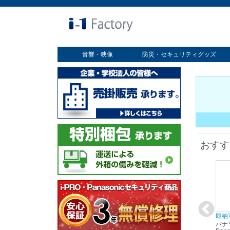
音響・映像
防災・セキュリティグッズ
業務用ディスプレイ
プロジェクター
放送・業務用映像システム
書画カメラ
スクリーン
オプション
セキュリティグッズ
防災グッズ
おすす
在庫あり☆彡
即納可能！
在庫あり！送料無料！
即納
パナソニック
パナソニック
パナソニック
パナ