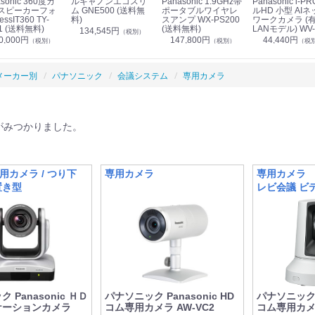
sonic 360度カ
ルキャノンエコスリ
Panasonic 1.9GHz帯
Panasonic i-PRO フ
スピーカーフォ
ム GNE500 (送料無
ポータブルワイヤレ
ルHD 小型 AIネ
essIT360 TY-
料)
スアンプ WX-PS200
ワークカメラ (
1 (送料無料)
(送料無料)
LANモデル) WV-
134,545円
（税別）
S7130UX (送料
0,000円
147,800円
44,440円
（税別）
（税別）
（税
メーカー別
パナソニック
会議システム
専用カメラ
がみつかりました。
用カメラ / つり下
専用カメラ
専用カメラ 
置き型
レビ会議 ビ
 Panasonic ＨＤ
パナソニック Panasonic HD
パナソニック P
ケーションカメラ
コム専用カメラ AW-VC2
コム専用カメラ