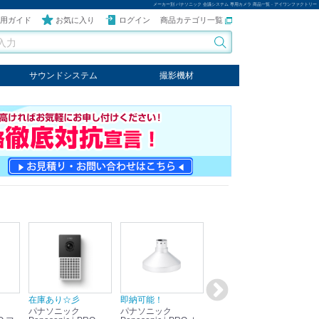
メーカー別 パナソニック 会議システム 専用カメラ 商品一覧 - アイワンファクトリー
用ガイド
お気に入り
ログイン
商品カテゴリ一覧
サウンドシステム
撮影機材
音響機器
輸入オーディオ
楽器
ケーブル
ビデオライト
クールライト
LEDライト
スタンド
写真関連商品
スタジオセット商品
オプション
在庫あり☆彡
即納可能！
在庫あり！送料無料！
即
パナソニック
パナソニック
パナソニック
パ