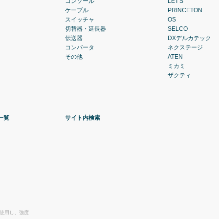
コンソール
LET'S
ケーブル
PRINCETON
スイッチャ
OS
切替器・延長器
SELCO
伝送器
DXデルカテック
コンバータ
ネクステージ
その他
ATEN
ミカミ
ザクティ
一覧
サイト内検索
を使用し、強度
。