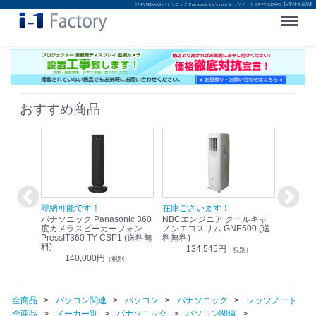
CF-FV5EDAAS パナソニック Panasonic Let's note レッツノート CF-FV5EDAAS【※受注生産品】
Menu
おすすめ商品
！
即納可能です！
在庫ございます！
即納可
nic リモ
パナソニック Panasonic 360
NBCエンジニア クールキャ
パナソニッ
WR-
度カメラスピーカーフォン
ノンエコスリム GNE500 (送
1.9G
PressIT360 TY-CSP1 (送料無
料無料)
レスアンプ
料)
無料)
134,545円
）
（税別）
140,000円
1
（税別）
全商品
パソコン関連
パソコン
パナソニック
レッツノート
全商品
メーカー別
パナソニック
パソコン関連