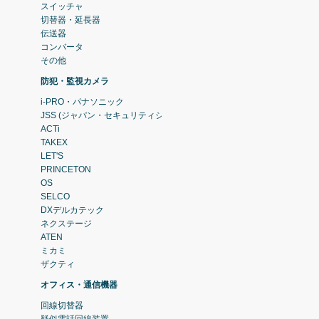
スイッチャ
切替器・延長器
伝送器
コンバータ
その他
防犯・監視カメラ
i-PRO・パナソニック
JSS (ジャパン・セキュリティシステム)
ACTi
TAKEX
LET'S
PRINCETON
OS
SELCO
DXデルカテック
ネクステージ
ATEN
ミカミ
ザクティ
オフィス・通信機器
回線切替器
疑似電話回線装置