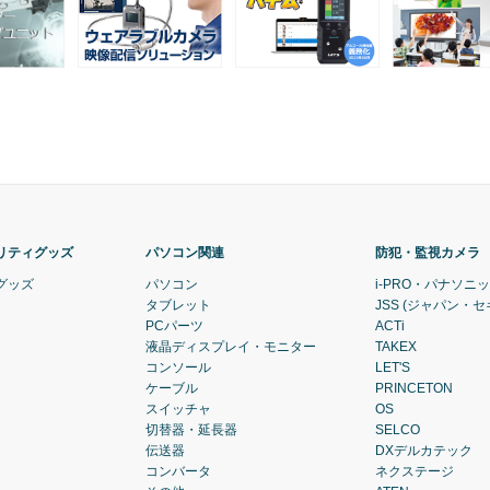
リティグッズ
パソコン関連
防犯・監視カメラ
グッズ
パソコン
i-PRO・パナソニ
タブレット
JSS (ジャパン・
PCパーツ
ACTi
液晶ディスプレイ・モニター
TAKEX
コンソール
LET'S
ケーブル
PRINCETON
スイッチャ
OS
切替器・延長器
SELCO
伝送器
DXデルカテック
コンバータ
ネクステージ