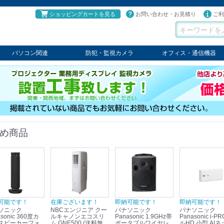
ショッピングカートを見る
お問い合わせ・お見積り
ご利
パソコン関連
防犯・監視カメラ
オフィス・通信機器
パソコン
タブレット
PCパーツ
コンソール
ケーブル
切替器・延長器
伝送器
コンバータ
その他
パナソニック
TAKEX
LET'S
JSS
SELCO
PRINCETON
OS
ネクステージ
ATEN
回線切替器
疑似電話回線装置
通信機器
デジタル携帯電話PBX
収納・ラック・ハンガー
会議システム
電子黒板
ホワイトボード
その他
め商品
可能です！
在庫ございます！
即納可能です！
即納可能です！
ソニック
NBCエンジニア クー
パナソニック
パナソニック
sonic 360度カ
ルキャノンエコスリ
Panasonic 1.9GHz帯
Panasonic i-PRO フ
スピーカーフォ
ム GNE500 (送料無
ポータブルワイヤレ
ルHD 小型 AIネ