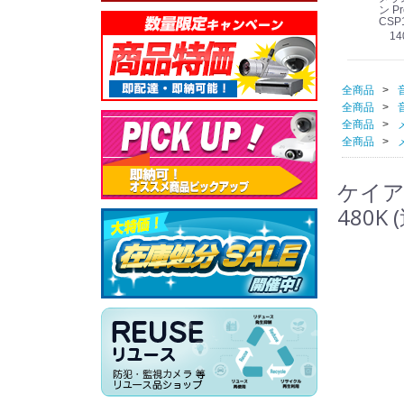
線
型 AIカメラ スピーカ
WV-QSR501-WUX
210A (送料無料)
ン Pr
ー付きモデル WV-
(送料無料)
CSP
39,000円
（税別）
料)
S71301-F2L (送料無
78,000円
6,000円
14
）
（税別）
（税別）
料)
全商品
全商品
全商品
全商品
ケイア
480K