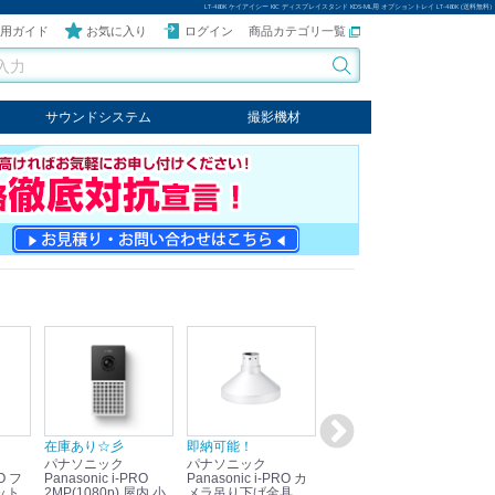
LT-480K ケイアイシー KIC ディスプレイスタンド KDS-ML用 オプショントレイ LT-480K (送料無料)
用ガイド
お気に入り
ログイン
商品カテゴリ一覧
サウンドシステム
撮影機材
音響機器
輸入オーディオ
楽器
ケーブル
ビデオライト
クールライト
LEDライト
スタンド
写真関連商品
スタジオセット商品
オプション
在庫あり☆彡
即納可能！
在庫あり！送料無料！
即
パナソニック
パナソニック
パナソニック
パ
Panasonic i-PRO
Panasonic i-PRO カ
Panasonic リモコン
Pan
ット
2MP(1080p) 屋内 小
メラ吊り下げ金具
マイク (10局用) WR-
メ