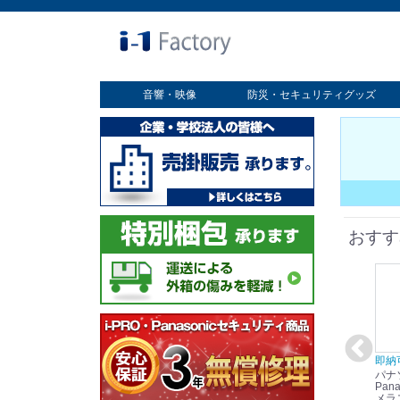
音響・映像
防災・セキュリティグッズ
業務用ディスプレイ
プロジェクター
放送・業務用映像システム
書画カメラ
スクリーン
オプション
セキュリティグッズ
防災グッズ
おすす
在庫あり☆彡
即納可能！
在庫あり！送料無料！
即納
パナソニック
パナソニック
パナソニック
パナ
Panasonic i-PRO
Panasonic i-PRO カ
Panasonic リモコン
Pana
ット
2MP(1080p) 屋内 小
メラ吊り下げ金具
マイク (10局用) WR-
メラ