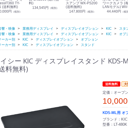
essIT360 TY-
料)
スアンプ WX-PS200
ワークカメラ (
1 (送料無料)
(送料無料)
LANモデル) WV-
134,545円
（税別）
S7130UX (送料
0,000円
147,800円
44,440円
（税別）
（税別）
（税
音響・映像
業務用ディスプレイ
ディスプレイオプション
KIC
スタ
音響・映像
業務用ディスプレイ
ディスプレイオプション
KIC
オプ
メーカー別
KIC
ディスプレイオプション
オプション
メーカー別
KIC
ディスプレイオプション
スタンド
イシー KIC ディスプレイスタンド KDS-M
 (送料無料)
送料無料
大
定価：オープ
10,00
KDS-ML用 
ブランド：KIC
型番：LT-480K