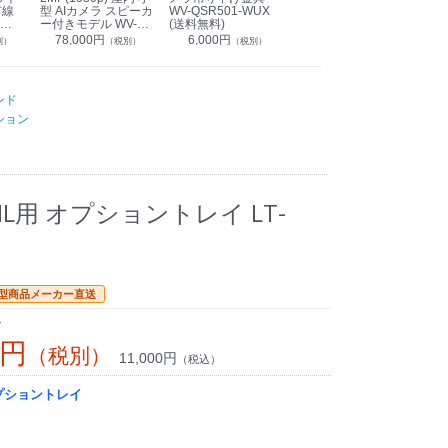
有線
型 AIカメラ スピーカ
WV-QSR501-WUX
210A (送料無料)
ン P
ー付きモデル WV-
(送料無料)
CS
39,000円
（税別）
無料)
S71301-F2L (送料無
78,000円
6,000円
1
別）
（税別）
（税別）
料)
ンド
ション
L用 オプショントレイ LT-
型商品メーカー直送
ン
0円
（税別）
11,000円
（税込）
オプショントレイ