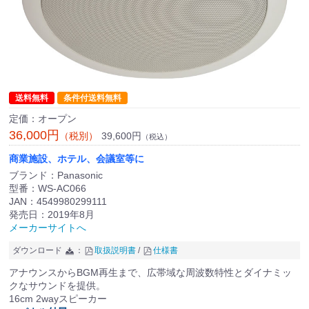
送料無料
条件付送料無料
定価：オープン
36,000円
39,600円
（税別）
（税込）
商業施設、ホテル、会議室等に
ブランド：Panasonic
型番：WS-AC066
JAN：4549980299111
発売日：2019年8月
メーカーサイトへ
ダウンロード
：
取扱説明書
/
仕様書
アナウンスからBGM再生まで、広帯域な周波数特性とダイナミッ
クなサウンドを提供。
16cm 2wayスピーカー