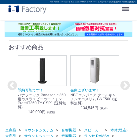
WS-AC066 パナソニック Panasonic RAMSA ニアフィールドスピーカー (天井埋込) WS-AC066 (送料無料)
Menu
おすすめ商品
！
即納可能です！
在庫ございます！
即納可
nic リモ
パナソニック Panasonic 360
NBCエンジニア クールキャ
パナソニッ
WR-
度カメラスピーカーフォン
ノンエコスリム GNE500 (送
1.9G
PressIT360 TY-CSP1 (送料無
料無料)
レスアンプ
料)
無料)
134,545円
）
（税別）
140,000円
1
（税別）
全商品
サウンドシステム
音響機器
スピーカー
本体(埋込)
全商品
サウンドシステム
音響機器
ラムサ RAMSA