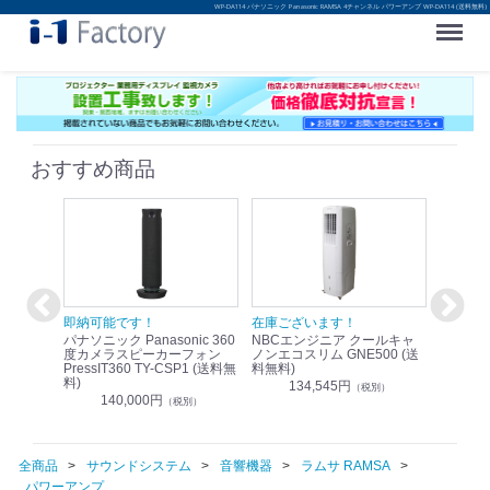
WP-DA114 パナソニック Panasonic RAMSA 4チャンネル パワーアンプ WP-DA114 (送料無料)
Menu
おすすめ商品
！
即納可能です！
在庫ございます！
即納可
nic リモ
パナソニック Panasonic 360
NBCエンジニア クールキャ
パナソニッ
WR-
度カメラスピーカーフォン
ノンエコスリム GNE500 (送
1.9G
PressIT360 TY-CSP1 (送料無
料無料)
レスアンプ
料)
無料)
134,545円
）
（税別）
140,000円
1
（税別）
全商品
サウンドシステム
音響機器
ラムサ RAMSA
パワーアンプ