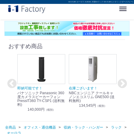
EIA-K12BS オーロラ AURORA 木製EIAラック EIA-K12BS (メタリックダークグレー)
Menu
おすすめ商品
！
即納可能です！
在庫ございます！
即納可
nic リモ
パナソニック Panasonic 360
NBCエンジニア クールキャ
パナソニッ
WR-
度カメラスピーカーフォン
ノンエコスリム GNE500 (送
1.9G
PressIT360 TY-CSP1 (送料無
料無料)
レスアンプ
料)
無料)
134,545円
）
（税別）
140,000円
1
（税別）
全商品
オフィス・通信機器
収納・ラック・ハンガー
ラック
オーロラ