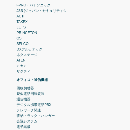
i-PRO・パナソニック
JSS (ジャパン・セキュリティシステム)
ACTi
TAKEX
LET'S
PRINCETON
OS
SELCO
DXデルカテック
ネクステージ
ATEN
ミカミ
ザクティ
オフィス・通信機器
回線切替器
疑似電話回線装置
通信機器
デジタル携帯電話PBX
テレワーク関連
収納・ラック・ハンガー
会議システム
電子黒板