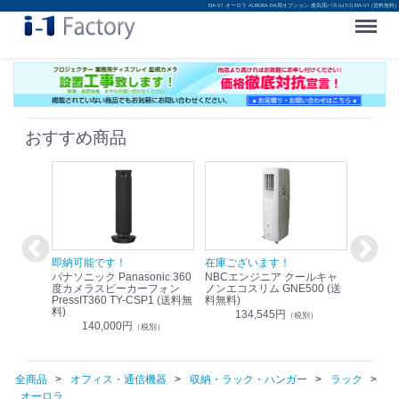
EIA-V1 オーロラ AURORA EIA用オプション 換気用パネル(1U) EIA-V1 (送料無料)
Menu
おすすめ商品
！
即納可能です！
在庫ございます！
即納可
nic リモ
パナソニック Panasonic 360
NBCエンジニア クールキャ
パナソニッ
WR-
度カメラスピーカーフォン
ノンエコスリム GNE500 (送
1.9G
PressIT360 TY-CSP1 (送料無
料無料)
レスアンプ
料)
無料)
134,545円
）
（税別）
140,000円
1
（税別）
全商品
オフィス・通信機器
収納・ラック・ハンガー
ラック
オーロラ