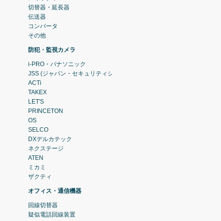
切替器・延長器
伝送器
コンバータ
その他
防犯・監視カメラ
i-PRO・パナソニック
JSS (ジャパン・セキュリティシステム)
ACTi
TAKEX
LET'S
PRINCETON
OS
SELCO
DXデルカテック
ネクステージ
ATEN
ミカミ
ザクティ
オフィス・通信機器
回線切替器
疑似電話回線装置