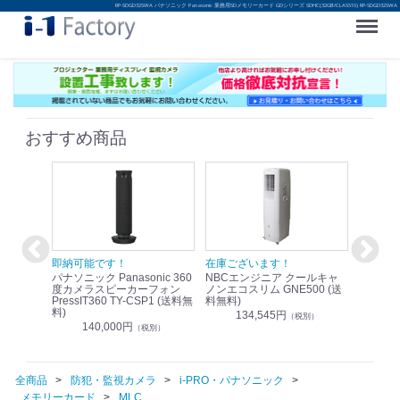
RP-SDGD32SWA パナソニック Panasonic 業務用SDメモリーカード GDシリーズ SDHC(32GB/CLASS10) RP-SDGD32SWA
Menu
おすすめ商品
！
即納可能です！
在庫ございます！
即納可
nic リモ
パナソニック Panasonic 360
NBCエンジニア クールキャ
パナソニッ
WR-
度カメラスピーカーフォン
ノンエコスリム GNE500 (送
1.9G
PressIT360 TY-CSP1 (送料無
料無料)
レスアンプ
料)
無料)
134,545円
）
（税別）
140,000円
1
（税別）
全商品
防犯・監視カメラ
i-PRO・パナソニック
メモリーカード
MLC