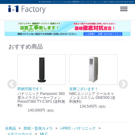
RP-SDGD16SWA パナソニック Panasonic 業務用SDメモリーカード GDシリーズ SDHC(16GB/CLASS10) RP-SDGD16SWA
Menu
おすすめ商品
！
即納可能です！
在庫ございます！
即納可
nic リモ
パナソニック Panasonic 360
NBCエンジニア クールキャ
パナソニッ
WR-
度カメラスピーカーフォン
ノンエコスリム GNE500 (送
1.9G
PressIT360 TY-CSP1 (送料無
料無料)
レスアンプ
料)
無料)
134,545円
）
（税別）
140,000円
1
（税別）
全商品
防犯・監視カメラ
i-PRO・パナソニック
メモリーカード
MLC