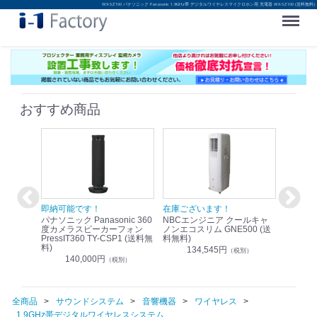
WX-SZ100 パナソニック Panasonic 1.9GHz帯 デジタルワイヤレスマイクロホン用 充電器 WX-SZ100 (送料無料)
Menu
おすすめ商品
！
即納可能です！
在庫ございます！
即納可
nic リモ
パナソニック Panasonic 360
NBCエンジニア クールキャ
パナソニッ
WR-
度カメラスピーカーフォン
ノンエコスリム GNE500 (送
1.9G
PressIT360 TY-CSP1 (送料無
料無料)
レスアンプ
料)
無料)
134,545円
）
（税別）
140,000円
1
（税別）
全商品
サウンドシステム
音響機器
ワイヤレス
1.9GHz帯デジタルワイヤレスシステム