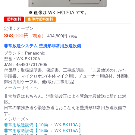
送料無料
条件付送料無料
定価：オープン
368,000円
404,800円
（税別）
（税込）
非常放送システム 壁掛形非常用放送設備
ブランド：Panasonic
型番：WK-EK120A
JAN：4549077317605
付属品：取扱説明書、保証書、工事説明書、「非常放送のしかた」
手順書、マイクロホン(本体マイク用)、チューナー用線材、外部制
御出力用ケーブル、他(取付工事用品)
メーカーサイトへ
非常放送はもちろん、消防法改正による緊急地震放送に新たに対
応。
日常の業務放送や緊急放送もおこなえる壁掛形非常用放送設備で
す。
＜シリーズ＞
非常用放送設備【 10局 ： WK-EK110A 】
非常用放送設備【 15局 ： WK-EK115A 】