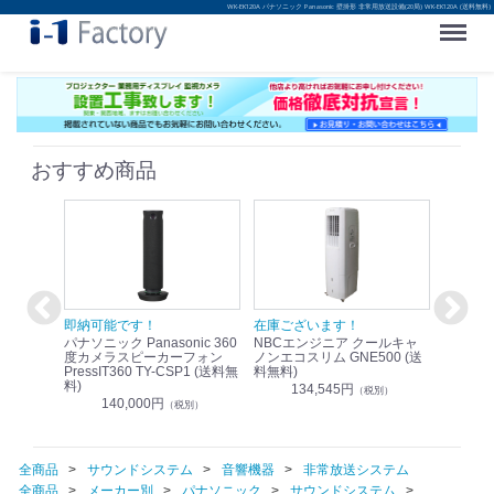
WK-EK120A パナソニック Panasonic 壁掛形 非常用放送設備(20局) WK-EK120A (送料無料)
Menu
おすすめ商品
！
即納可能です！
在庫ございます！
即納可
nic リモ
パナソニック Panasonic 360
NBCエンジニア クールキャ
パナソニッ
WR-
度カメラスピーカーフォン
ノンエコスリム GNE500 (送
1.9G
PressIT360 TY-CSP1 (送料無
料無料)
レスアンプ
料)
無料)
134,545円
）
（税別）
140,000円
1
（税別）
全商品
サウンドシステム
音響機器
非常放送システム
全商品
メーカー別
パナソニック
サウンドシステム