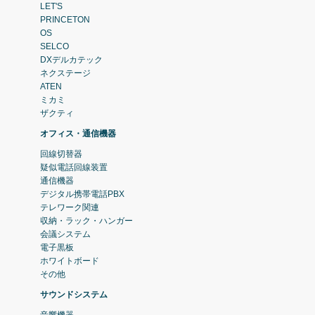
LET'S
PRINCETON
OS
SELCO
DXデルカテック
ネクステージ
ATEN
ミカミ
ザクティ
オフィス・通信機器
回線切替器
疑似電話回線装置
通信機器
デジタル携帯電話PBX
テレワーク関連
収納・ラック・ハンガー
会議システム
電子黒板
ホワイトボード
その他
サウンドシステム
音響機器