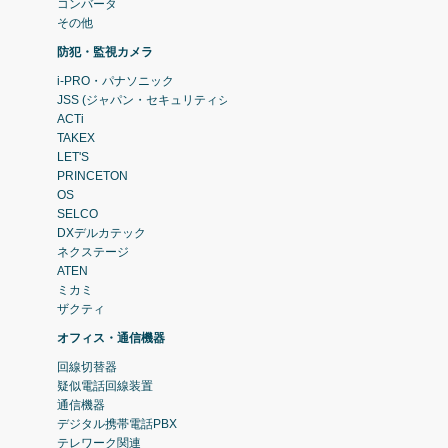
コンバータ
その他
防犯・監視カメラ
i-PRO・パナソニック
JSS (ジャパン・セキュリティシステム)
ACTi
TAKEX
LET'S
PRINCETON
OS
SELCO
DXデルカテック
ネクステージ
ATEN
ミカミ
ザクティ
オフィス・通信機器
回線切替器
疑似電話回線装置
通信機器
デジタル携帯電話PBX
テレワーク関連