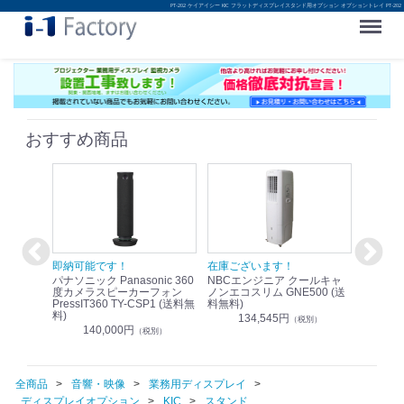
PT-202 ケイアイシー KIC フラットディスプレイスタンド用オプション オプショントレイ PT-202
Menu
おすすめ商品
！
即納可能です！
在庫ございます！
即納可
nic リモ
パナソニック Panasonic 360
NBCエンジニア クールキャ
パナソニッ
WR-
度カメラスピーカーフォン
ノンエコスリム GNE500 (送
1.9G
PressIT360 TY-CSP1 (送料無
料無料)
レスアンプ
料)
無料)
134,545円
）
（税別）
140,000円
1
（税別）
全商品
音響・映像
業務用ディスプレイ
ディスプレイオプション
KIC
スタンド