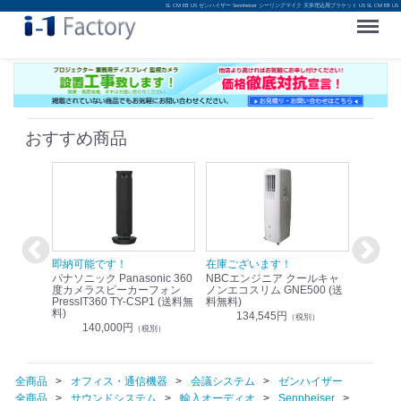
SL CM EB US ゼンハイザー Sennheiser シーリングマイク 天井埋込用ブラケット US SL CM EB US
Menu
おすすめ商品
！
即納可能です！
在庫ございます！
即納可
nic リモ
パナソニック Panasonic 360
NBCエンジニア クールキャ
パナソニッ
WR-
度カメラスピーカーフォン
ノンエコスリム GNE500 (送
1.9G
PressIT360 TY-CSP1 (送料無
料無料)
レスアンプ
料)
無料)
134,545円
）
（税別）
140,000円
1
（税別）
全商品
オフィス・通信機器
会議システム
ゼンハイザー
全商品
サウンドシステム
輸入オーディオ
Sennheiser