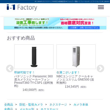
IPC-281WP4 ネクステージ POE対応AI画像処理24Hフルカラー電動バリフォーカルネットワークカメラ IPC-281WP4
Menu
おすすめ商品
！
即納可能です！
在庫ございます！
即納可
nic リモ
パナソニック Panasonic 360
NBCエンジニア クールキャ
パナソニッ
WR-
度カメラスピーカーフォン
ノンエコスリム GNE500 (送
1.9G
PressIT360 TY-CSP1 (送料無
料無料)
レスアンプ
料)
無料)
134,545円
）
（税別）
140,000円
1
（税別）
全商品
防犯・監視カメラ
ネクステージ
カメラ本体
全商品
メーカー別
ネクステージ