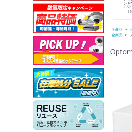
線
型 AIカメラ スピーカ
WV-QSR501-WUX
210A (送料無料)
ン Pr
ー付きモデル WV-
(送料無料)
CSP
39,000円
（税別）
料)
S71301-F2L (送料無
78,000円
6,000円
14
）
（税別）
（税別）
料)
全商品
全商品
Opto