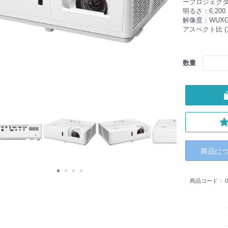
ープロジェク
明るさ：6,200 
解像度：WUXGA 
アスペクト比 (1
数量
商品に
商品コード：
0