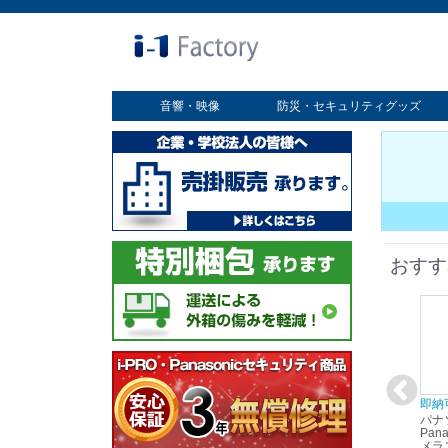
音響・映像
防災・セキュリティグッズ
業務用ディスプレイ
プロジェクター
放送・業務用映像システム
書画カメラ
スクリーン
オプション
セキュリティグッズ
防災グッズ
おすす
在庫あり☆彡
即納可能！
在庫あり！送料無料！
即納
パナソニック
パナソニック
パナソニック
パナ
Panasonic i-PRO
Panasonic i-PRO カ
Panasonic リモコン
Pana
ット
2MP(1080p) 屋内 小
メラ吊り下げ金具
マイク (10局用) WR-
メラ