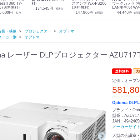
essIT360 TY-
料)
スアンプ WX-PS200
ワークカメラ (
1 (送料無料)
(送料無料)
LANモデル) WV-
134,545円
（税別）
S7130UX (送料
0,000円
147,800円
44,440円
（税別）
（税別）
（税
音響・映像
プロジェクター
オプトマ
メーカー別
オプトマ
ma レーザー DLPプロジェクター AZU717T
送料無料
大
定価：オープ
581,8
Optoma D
ブランド：Opt
型番：AZU717
JAN：4942465
メーカーサイ
大型の会議室・