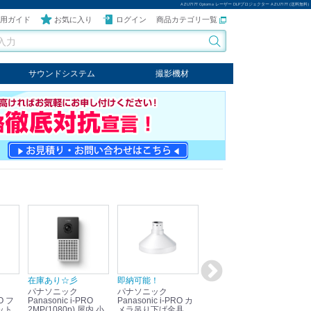
AZU717T Optoma レーザー DLPプロジェクター AZU717T (送料無料)
用ガイド
お気に入り
ログイン
商品カテゴリ一覧
サウンドシステム
撮影機材
音響機器
輸入オーディオ
楽器
ケーブル
ビデオライト
クールライト
LEDライト
スタンド
写真関連商品
スタジオセット商品
オプション
在庫あり☆彡
即納可能！
在庫あり！送料無料！
即
パナソニック
パナソニック
パナソニック
パ
Panasonic i-PRO
Panasonic i-PRO カ
Panasonic リモコン
Pan
ット
2MP(1080p) 屋内 小
メラ吊り下げ金具
マイク (10局用) WR-
メ