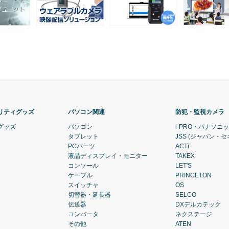
リティグッズ
パソコン関連
防犯・監視カメラ
グッズ
パソコン
i-PRO・パナソニ
タブレット
JSS (ジャパン・
PCパーツ
ACTi
液晶ディスプレイ・モニター
TAKEX
コンソール
LET'S
ケーブル
PRINCETON
スイッチャ
OS
切替器・延長器
SELCO
伝送器
DXデルカテック
コンバータ
ネクステージ
その他
ATEN