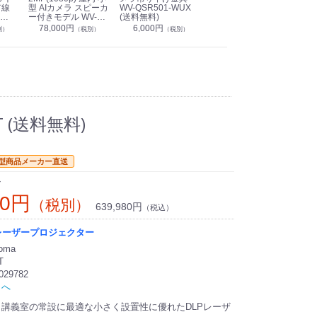
有線
型 AIカメラ スピーカ
WV-QSR501-WUX
210A (送料無料)
ン P
ー付きモデル WV-
(送料無料)
CS
39,000円
（税別）
無料)
S71301-F2L (送料無
78,000円
6,000円
1
別）
（税別）
（税別）
料)
 (送料無料)
型商品メーカー直送
ン
00円
（税別）
639,980円
（税込）
LPレーザープロジェクター
oma
T
029782
トへ
講義室の常設に最適な小さく設置性に優れたDLPレーザ