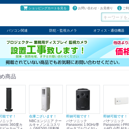
ショッピングカートを見る
お問い合わせ・お見積り
ご利
パソコン関連
防犯・監視カメラ
オフィス・通信機器
パソコン
タブレット
PCパーツ
コンソール
ケーブル
切替器・延長器
伝送器
コンバータ
その他
パナソニック
TAKEX
LET'S
JSS
SELCO
PRINCETON
OS
ネクステージ
ATEN
回線切替器
疑似電話回線装置
通信機器
デジタル携帯電話PBX
収納・ラック・ハンガー
会議システム
電子黒板
ホワイトボード
その他
め商品
可能です！
在庫ございます！
即納可能です！
即納可能です！
ソニック
NBCエンジニア クー
パナソニック
パナソニック
sonic 360度カ
ルキャノンエコスリ
Panasonic 1.9GHz帯
Panasonic i-PRO フ
スピーカーフォ
ム GNE500 (送料無
ポータブルワイヤレ
ルHD 小型 AIネ