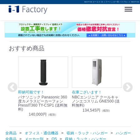
RM-P110S オーエス OS ミラーハンガー用 パイプセット RM-P110S
Menu
おすすめ商品
！
即納可能です！
在庫ございます！
即納可
nic リモ
パナソニック Panasonic 360
NBCエンジニア クールキャ
パナソニッ
WR-
度カメラスピーカーフォン
ノンエコスリム GNE500 (送
1.9G
PressIT360 TY-CSP1 (送料無
料無料)
レスアンプ
料)
無料)
134,545円
）
（税別）
140,000円
1
（税別）
全商品
オフィス・通信機器
収納・ラック・ハンガー
ハンガー
全商品
メーカー別
OS
収納・ラック・ハンガー