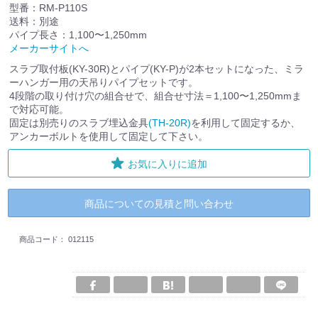
型番：RM-P110S
送料：別途
パイプ長さ：1,100〜1,250mm
メーカーサイトへ
スラブ取付板(KY-30R)とパイプ(KY-P)が2本セットになった、ミラ
ーハンガー用の天吊りパイプセットです。
4段階の取り付け穴の組合せで、組合せ寸法＝1,100〜1,250mmま
で対応可能。
固定は別売りのスラブ埋込金具
(TH-20R)
を利用して固定するか、
アンカーボルトを使用して固定して下さい。
お気に入りに追加
商品についての見積と問い合わせ
商品コード：
012115