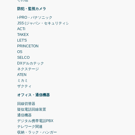
防犯・監視カメラ
i-PRO・パナソニック
JSS (ジャパン・セキュリティシステム)
ACTi
TAKEX
LET'S
PRINCETON
OS
SELCO
DXデルカテック
ネクステージ
ATEN
ミカミ
ザクティ
オフィス・通信機器
回線切替器
疑似電話回線装置
通信機器
デジタル携帯電話PBX
テレワーク関連
収納・ラック・ハンガー