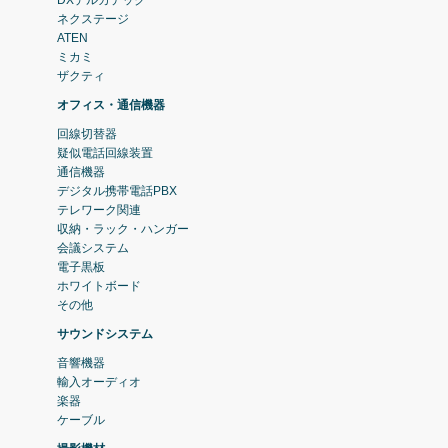
ネクステージ
ATEN
ミカミ
ザクティ
オフィス・通信機器
回線切替器
疑似電話回線装置
通信機器
デジタル携帯電話PBX
テレワーク関連
収納・ラック・ハンガー
会議システム
電子黒板
ホワイトボード
その他
サウンドシステム
音響機器
輸入オーディオ
楽器
ケーブル