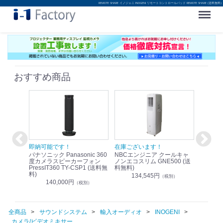
REMOTE SHARE イノジェニ INOGENI リモートコントロールパッド REMOTE SHARE (送料無料)
Menu
おすすめ商品
！
即納可能です！
在庫ございます！
即納可
nic リモ
パナソニック Panasonic 360
NBCエンジニア クールキャ
パナソニッ
WR-
度カメラスピーカーフォン
ノンエコスリム GNE500 (送
1.9G
PressIT360 TY-CSP1 (送料無
料無料)
レスアンプ
料)
無料)
134,545円
）
（税別）
140,000円
1
（税別）
全商品
サウンドシステム
輸入オーディオ
INOGENI
カメラ/ビデオミキサー