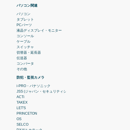
パソコン関連
パソコン
タブレット
PCパーツ
液晶ディスプレイ・モニター
コンソール
ケーブル
スイッチャ
切替器・延長器
伝送器
コンバータ
その他
防犯・監視カメラ
i-PRO・パナソニック
JSS (ジャパン・セキュリティシステム)
ACTi
TAKEX
LET'S
PRINCETON
OS
SELCO
DXデルカテック