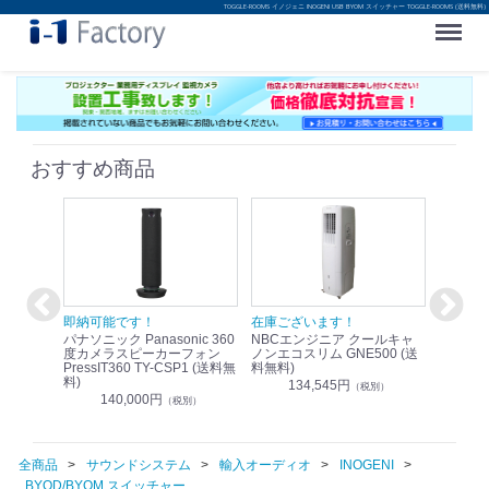
TOGGLE-ROOMS イノジェニ INOGENI USB BYOM スイッチャー TOGGLE-ROOMS (送料無料)
Menu
おすすめ商品
！
即納可能です！
在庫ございます！
即納可
nic リモ
パナソニック Panasonic 360
NBCエンジニア クールキャ
パナソニッ
WR-
度カメラスピーカーフォン
ノンエコスリム GNE500 (送
1.9G
PressIT360 TY-CSP1 (送料無
料無料)
レスアンプ
料)
無料)
134,545円
）
（税別）
140,000円
1
（税別）
全商品
サウンドシステム
輸入オーディオ
INOGENI
BYOD/BYOM スイッチャー