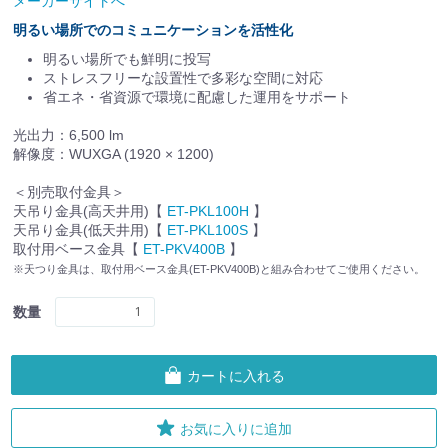
メーカーサイトへ
明るい場所でのコミュニケーションを活性化
明るい場所でも鮮明に投写
ストレスフリーな設置性で多彩な空間に対応
省エネ・省資源で環境に配慮した運用をサポート
光出力：6,500 lm
解像度：WUXGA (1920 × 1200)
＜別売取付金具＞
天吊り金具(高天井用)【
ET-PKL100H
】
天吊り金具(低天井用)【
ET-PKL100S
】
取付用ベース金具【
ET-PKV400B
】
※天つり金具は、取付用ベース金具(ET-PKV400B)と組み合わせてご使用ください。
数量
カートに入れる
お気に入りに追加