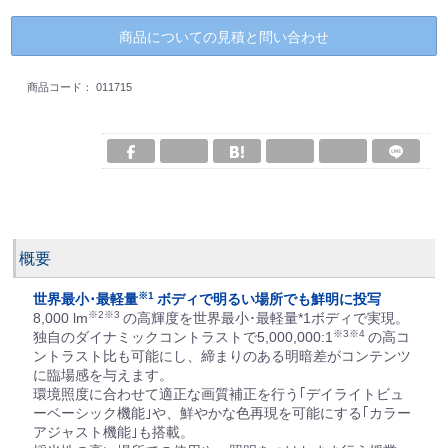
商品についての見積と問い合わせ
商品コード：
011715
概要
※1
世界最小･最軽量
ボディで明るい場所でも鮮明に投写
※2※3
8,000 lm
の高輝度を世界最小･最軽量*1ボディで実現。
※3※4
独自のダイナミックコントラストで5,000,000:1
の高コ
ントラスト比も可能にし、締まりのある明暗差がコンテンツ
に臨場感を与えます。
環境照度に合わせて適正な画質補正を行う｢デイライトビュ
ーベーシック機能｣や、鮮やかな色再現を可能にする｢カラー
アジャスト機能｣も搭載。