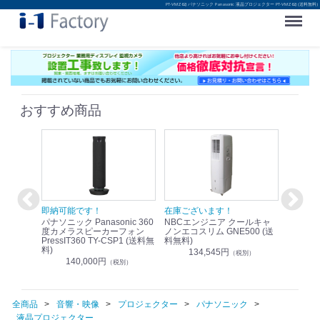
PT-VMZ62J パナソニック Panasonic 液晶プロジェクター PT-VMZ62J (送料無料)
Menu
おすすめ商品
！
即納可能です！
在庫ございます！
即納可
nic リモ
パナソニック Panasonic 360
NBCエンジニア クールキャ
パナソニッ
WR-
度カメラスピーカーフォン
ノンエコスリム GNE500 (送
1.9G
PressIT360 TY-CSP1 (送料無
料無料)
レスアンプ
料)
無料)
134,545円
）
（税別）
140,000円
1
（税別）
全商品
音響・映像
プロジェクター
パナソニック
液晶プロジェクター