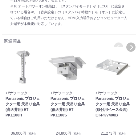
年11月時点のものであり、暫定です。
※10 オートパワーオン機能は、［スタンバイモード］が［ECO］ に設定さ
れている場合や、［音声設定］の［スタンバイ時動作］を［オン］に設定し
ている場合はご利用いただけません。HDMI入力端子およびコンピューター入
力端子が本機能に対応しています。
関連商品
パナソニック
パナソニック
パナソニック
Panasonic プロジェ
Panasonic プロジェ
Panasonic プロジェ
クター用 天吊り金具
クター用 天吊り金具
クター用 天吊り金具
(高天井用) ET-
(低天井用) ET-
(取付用ベース金具)
PKL100H
PKL100S
ET-PKV400B
36,000円
24,800円
21,273円
（税別）
（税別）
（税別）