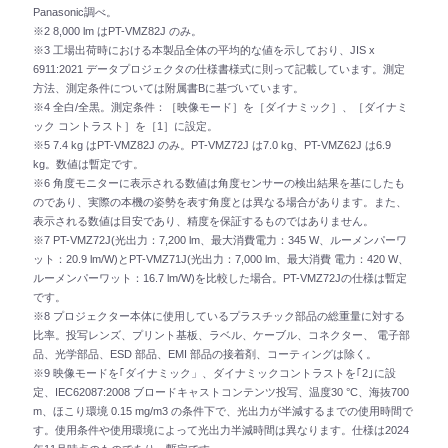
Panasonic調べ。
※2 8,000 lm はPT-VMZ82J のみ。
※3 工場出荷時における本製品全体の平均的な値を示しており、JIS x
6911:2021 データプロジェクタの仕様書様式に則って記載しています。測定
方法、測定条件については附属書Bに基づいています。
※4 全白/全黒。測定条件：［映像モード］を［ダイナミック］、［ダイナミ
ック コントラスト］を［1］に設定。
※5 7.4 kg はPT-VMZ82J のみ。PT-VMZ72J は7.0 kg、PT-VMZ62J は6.9
kg。数値は暫定です。
※6 角度モニターに表示される数値は角度センサーの検出結果を基にしたも
のであり、実際の本機の姿勢を表す角度とは異なる場合があります。また、
表示される数値は目安であり、精度を保証するものではありません。
※7 PT-VMZ72J(光出力：7,200 lm、最大消費電力：345 W、ルーメンパーワ
ット：20.9 lm/W)とPT-VMZ71J(光出力：7,000 lm、最大消費 電力：420 W、
ルーメンパーワット：16.7 lm/W)を比較した場合。PT-VMZ72Jの仕様は暫定
です。
※8 プロジェクター本体に使用しているプラスチック部品の総重量に対する
比率。投写レンズ、プリント基板、ラベル、ケーブル、コネクター、 電子部
品、光学部品、ESD 部品、EMI 部品の接着剤、コーティングは除く。
※9 映像モードを｢ダイナミック」、ダイナミックコントラストを｢2｣に設
定、IEC62087:2008 ブロードキャストコンテンツ投写、温度30 °C、海抜700
m、ほこり環境 0.15 mg/m3 の条件下で、光出力が半減するまでの使用時間で
す。使用条件や使用環境によって光出力半減時間は異なります。仕様は2024