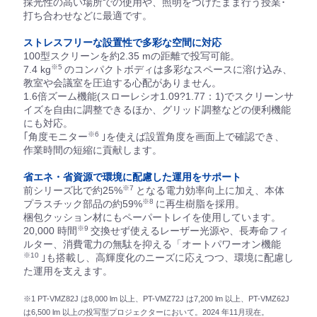
採光性の高い場所での使用や、照明をつけたまま行う授業･
打ち合わせなどに最適です。
ストレスフリーな設置性で多彩な空間に対応
100型スクリーンを約2.35 mの距離で投写可能。
※5
7.4 kg
のコンパクトボディは多彩なスペースに溶け込み、
教室や会議室を圧迫する心配がありません。
1.6倍ズーム機能(スローレシオ1.09?1.77：1)でスクリーンサ
イズを自由に調整できるほか、グリッド調整などの便利機能
にも対応。
※6
｢角度モニター
｣を使えば設置角度を画面上で確認でき、
作業時間の短縮に貢献します。
省エネ・省資源で環境に配慮した運用をサポート
※7
前シリーズ比で約25%
となる電力効率向上に加え、本体
※8
プラスチック部品の約59%
に再生樹脂を採用。
梱包クッション材にもペーパートレイを使用しています。
※9
20,000 時間
交換せず使えるレーザー光源や、長寿命フィ
ルター、消費電力の無駄を抑える「オートパワーオン機能
※10
｣も搭載し、高輝度化のニーズに応えつつ、環境に配慮し
た運用を支えます。
※1 PT-VMZ82J は8,000 lm 以上、PT-VMZ72J は7,200 lm 以上、PT-VMZ62J
は6,500 lm 以上の投写型プロジェクターにおいて。2024 年11月現在。