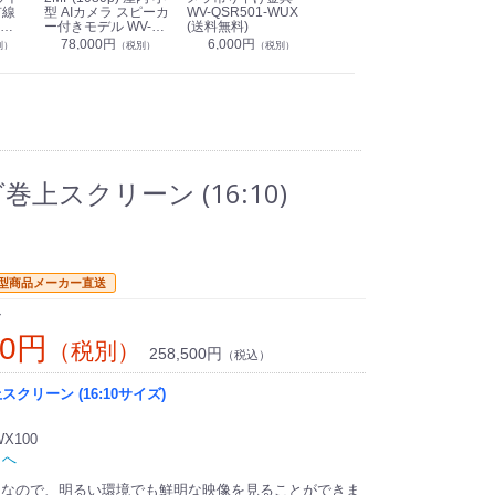
有線
型 AIカメラ スピーカ
WV-QSR501-WUX
210A (送料無料)
ン P
ー付きモデル WV-
(送料無料)
CS
39,000円
（税別）
無料)
S71301-F2L (送料無
78,000円
6,000円
1
別）
（税別）
（税別）
料)
上スクリーン (16:10)
型商品メーカー直送
ン
00円
（税別）
258,500円
（税込）
クリーン (16:10サイズ)
X100
トへ
ン
なので、明るい環境でも鮮明な映像を見ることができま