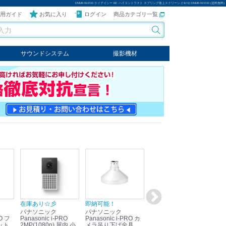
DNMR-WX100 ケイアイシー KIC ハイコントラスト スプリング巻上スクリーン (16:10) DNMR-WX100 (送料無料)
用ガイド
お気に入り
ログイン
商品カテゴリ一覧
サウンドシステム
撮影機材
音響機器
輸入オーディオ
楽器
ケーブル
ビデオライト
クールライト
LEDライト
スタンド
写真関連商品
スタジオセット商品
オプション
在庫あり☆彡
即納可能！
在庫あり！送料無料！
即
パナソニック
パナソニック
パナソニック
パ
Panasonic i-PRO
Panasonic i-PRO カ
Panasonic リモコン
Pan
ット
2MP(1080p) 屋内 小
メラ吊り下げ金具
マイク (10局用) WR-
メ