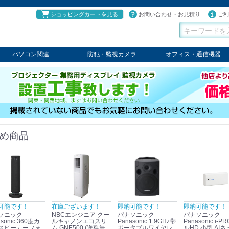
ショッピングカートを見る
お問い合わせ・お見積り
ご利
パソコン関連
防犯・監視カメラ
オフィス・通信機器
パソコン
タブレット
PCパーツ
コンソール
ケーブル
切替器・延長器
伝送器
コンバータ
その他
パナソニック
TAKEX
LET'S
JSS
SELCO
PRINCETON
OS
ネクステージ
ATEN
回線切替器
疑似電話回線装置
通信機器
デジタル携帯電話PBX
収納・ラック・ハンガー
会議システム
電子黒板
ホワイトボード
その他
め商品
可能です！
在庫ございます！
即納可能です！
即納可能です！
ソニック
NBCエンジニア クー
パナソニック
パナソニック
sonic 360度カ
ルキャノンエコスリ
Panasonic 1.9GHz帯
Panasonic i-PRO フ
スピーカーフォ
ム GNE500 (送料無
ポータブルワイヤレ
ルHD 小型 AIネ