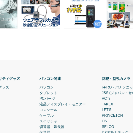
リティグッズ
パソコン関連
防犯・監視カメラ
グッズ
パソコン
i-PRO・パナソニ
タブレット
JSS (ジャパン・
PCパーツ
ACTi
液晶ディスプレイ・モニター
TAKEX
コンソール
LET'S
ケーブル
PRINCETON
スイッチャ
OS
切替器・延長器
SELCO
伝送器
DXデルカテック