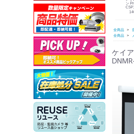
線
型 AIカメラ スピーカ
WV-QSR501-WUX
210A (送料無料)
ン Pr
ー付きモデル WV-
(送料無料)
CSP
39,000円
（税別）
料)
S71301-F2L (送料無
78,000円
6,000円
14
）
（税別）
（税別）
料)
全商品
全商品
ケイア
DNMR