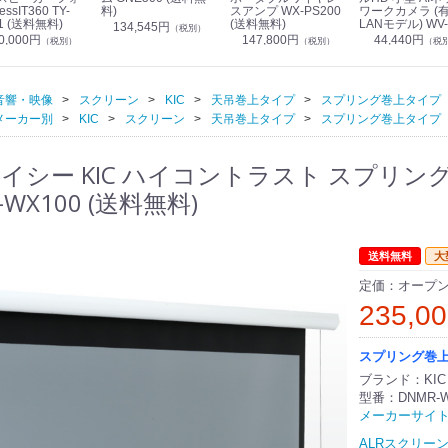
essIT360 TY-
料)
スアンプ WX-PS200
ワークカメラ (
1 (送料無料)
(送料無料)
LANモデル) WV-
134,545円
（税別）
S7130UX (送料
0,000円
147,800円
44,440円
（税別）
（税別）
（税
音響・映像
スクリーン
KIC
天吊巻上タイプ
スプリング巻上タイプ
メーカー別
KIC
スクリーン
天吊巻上タイプ
スプリング巻上タイプ
イシー KIC ハイコントラスト スプリング巻
-WX100 (送料無料)
送料無料
大
定価：オープ
235,0
スプリング巻上ス
ブランド：KIC
型番：DNMR-W
メーカーサイ
ALRスクリー