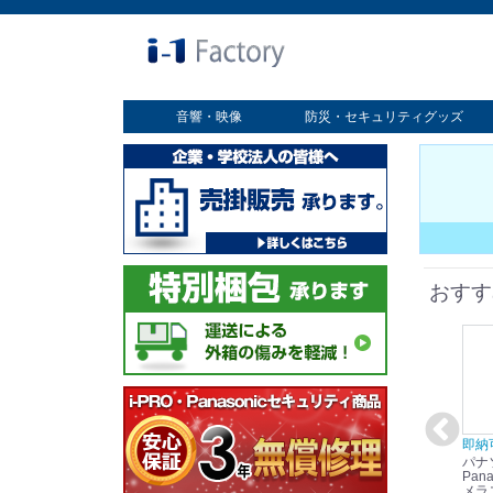
音響・映像
防災・セキュリティグッズ
業務用ディスプレイ
プロジェクター
放送・業務用映像システム
書画カメラ
スクリーン
オプション
セキュリティグッズ
防災グッズ
おすす
在庫あり☆彡
即納可能！
在庫あり！送料無料！
即納
パナソニック
パナソニック
パナソニック
パナ
Panasonic i-PRO
Panasonic i-PRO カ
Panasonic リモコン
Pana
ット
2MP(1080p) 屋内 小
メラ吊り下げ金具
マイク (10局用) WR-
メラ