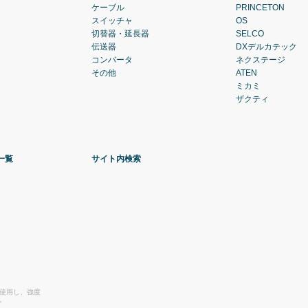
ケーブル
PRINCETON
スイッチャ
OS
切替器・延長器
SELCO
伝送器
DXデルカテック
コンバータ
ネクステージ
その他
ATEN
ミカミ
ザクティ
一覧
サイト内検索
を使用し、強度
。