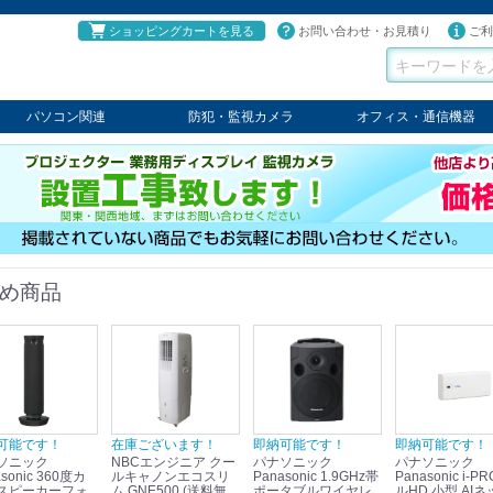
ショッピングカートを見る
お問い合わせ・お見積り
ご利
パソコン関連
防犯・監視カメラ
オフィス・通信機器
パソコン
タブレット
PCパーツ
コンソール
ケーブル
切替器・延長器
伝送器
コンバータ
その他
パナソニック
TAKEX
LET'S
JSS
SELCO
PRINCETON
OS
ネクステージ
ATEN
回線切替器
疑似電話回線装置
通信機器
デジタル携帯電話PBX
収納・ラック・ハンガー
会議システム
電子黒板
ホワイトボード
その他
め商品
可能です！
在庫ございます！
即納可能です！
即納可能です！
ソニック
NBCエンジニア クー
パナソニック
パナソニック
sonic 360度カ
ルキャノンエコスリ
Panasonic 1.9GHz帯
Panasonic i-PRO フ
スピーカーフォ
ム GNE500 (送料無
ポータブルワイヤレ
ルHD 小型 AIネ