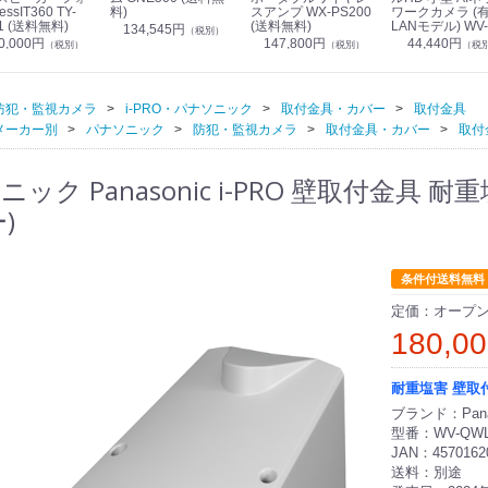
essIT360 TY-
料)
スアンプ WX-PS200
ワークカメラ (
1 (送料無料)
(送料無料)
LANモデル) WV-
134,545円
（税別）
S7130UX (送料
0,000円
147,800円
44,440円
（税別）
（税別）
（税
防犯・監視カメラ
i-PRO・パナソニック
取付金具・カバー
取付金具
メーカー別
パナソニック
防犯・監視カメラ
取付金具・カバー
取付
ック Panasonic i-PRO 壁取付金具 耐重
)
条件付送料無料
定価：オープ
180,0
耐重塩害 壁取
ブランド：Pana
型番：WV-QWL
JAN：4570162
送料：別途