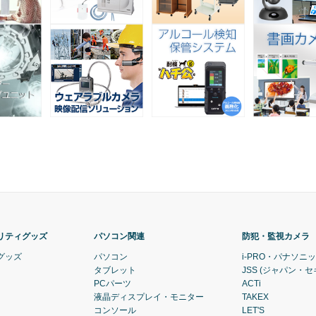
リティグッズ
パソコン関連
防犯・監視カメラ
グッズ
パソコン
i-PRO・パナソニ
タブレット
JSS (ジャパン・
PCパーツ
ACTi
液晶ディスプレイ・モニター
TAKEX
コンソール
LET'S