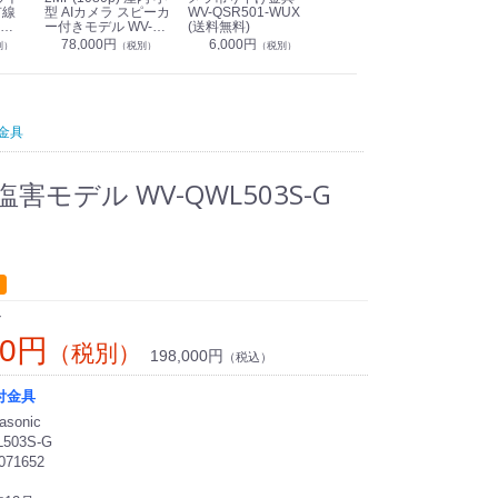
有線
型 AIカメラ スピーカ
WV-QSR501-WUX
210A (送料無料)
ン P
ー付きモデル WV-
(送料無料)
CS
39,000円
（税別）
無料)
S71301-F2L (送料無
78,000円
6,000円
1
別）
（税別）
（税別）
料)
金具
塩害モデル WV-QWL503S-G
ン
00円
（税別）
198,000円
（税込）
付金具
sonic
503S-G
071652