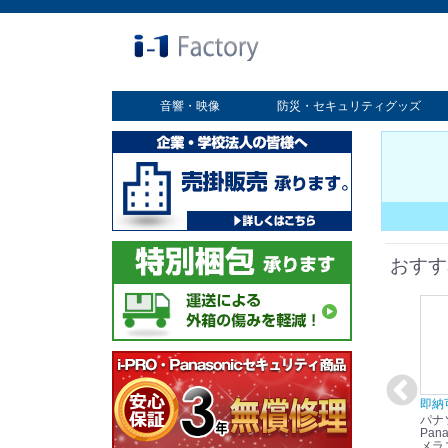
音響・映像
防災・セキュリティグッズ
業務用ディスプレイ
プロジェクター
放送・業務用映像システム
書画カメラ
スクリーン
オプション
セキュリティグッズ
防災グッズ
おすす
在庫あり☆彡
即納可能！
在庫あり！送料無料！
即納
パナソニック
パナソニック
パナソニック
パナ
Panasonic i-PRO
Panasonic i-PRO カ
Panasonic リモコン
Pana
ット
2MP(1080p) 屋内 小
メラ吊り下げ金具
マイク (10局用) WR-
メラ