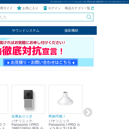
WV-QWL503S-G パナソニック Panasonic i-PRO 壁取付金具 耐重塩害モデル WV-QWL503S-G (グレー)
用ガイド
お気に入り
ログイン
商品カテゴリ一覧
サウンドシステム
撮影機材
音響機器
輸入オーディオ
楽器
ケーブル
ビデオライト
クールライト
LEDライト
スタンド
写真関連商品
スタジオセット商品
オプション
在庫あり☆彡
即納可能！
在庫あり！送料無料！
即
パナソニック
パナソニック
パナソニック
パ
Panasonic i-PRO
Panasonic i-PRO カ
Panasonic リモコン
Pan
ット
2MP(1080p) 屋内 小
メラ吊り下げ金具
マイク (10局用) WR-
メ