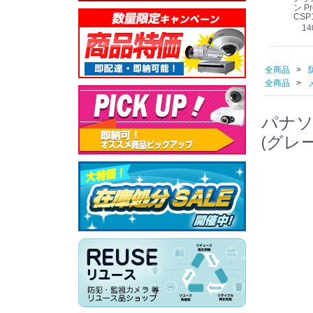
線
型 AIカメラ スピーカ
WV-QSR501-WUX
210A (送料無料)
ン Pr
ー付きモデル WV-
(送料無料)
CSP
39,000円
（税別）
料)
S71301-F2L (送料無
78,000円
6,000円
14
）
（税別）
（税別）
料)
全商品
全商品
パナソニ
(グレー