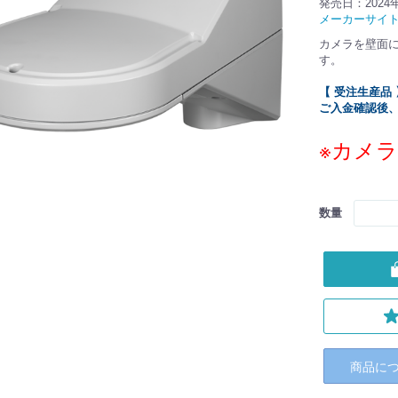
発売日：2024
メーカーサイ
カメラを壁面
す。
【 受注生産品 
ご入金確認後
※カメ
数量
商品に