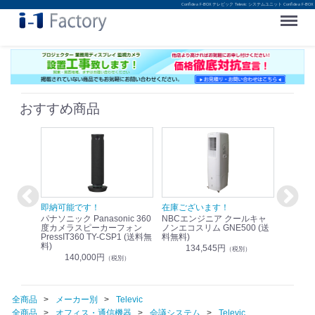
Confidea F-BOX テレビック Televic システムユニット Confidea F-BOX
Menu
おすすめ商品
！
即納可能です！
在庫ございます！
即納可
nic リモ
パナソニック Panasonic 360
NBCエンジニア クールキャ
パナソニッ
WR-
度カメラスピーカーフォン
ノンエコスリム GNE500 (送
1.9G
PressIT360 TY-CSP1 (送料無
料無料)
レスアンプ
料)
無料)
134,545円
）
（税別）
140,000円
1
（税別）
全商品
メーカー別
Televic
全商品
オフィス・通信機器
会議システム
Televic