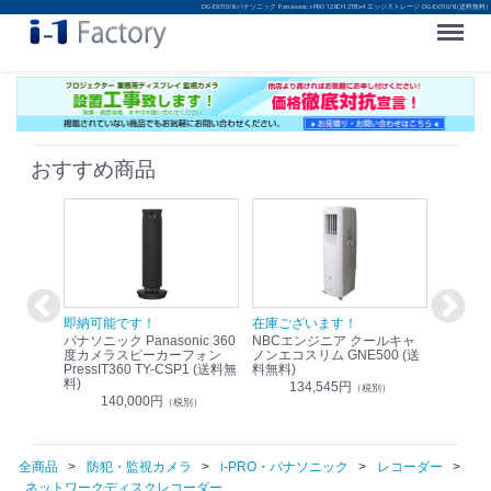
DG-EX310/8 パナソニック Panasonic i-PRO 128CH 2TBx4 エッジストレージ DG-EX310/8 (送料無料)
Menu
おすすめ商品
！
即納可能です！
在庫ございます！
即納可
nic リモ
パナソニック Panasonic 360
NBCエンジニア クールキャ
パナソニッ
WR-
度カメラスピーカーフォン
ノンエコスリム GNE500 (送
1.9G
PressIT360 TY-CSP1 (送料無
料無料)
レスアンプ
料)
無料)
134,545円
）
（税別）
140,000円
1
（税別）
全商品
防犯・監視カメラ
i-PRO・パナソニック
レコーダー
ネットワークディスクレコーダー