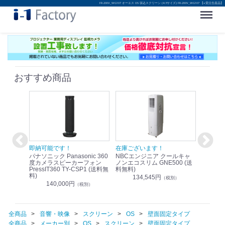
FR-200V_WG107 オーエス OS 張込スクリーン (4:3サイズ) FR-200V_WG107 【※受注生産品】
Menu
おすすめ商品
！
即納可能です！
在庫ございます！
即納可
nic リモ
パナソニック Panasonic 360
NBCエンジニア クールキャ
パナソニッ
WR-
度カメラスピーカーフォン
ノンエコスリム GNE500 (送
1.9G
PressIT360 TY-CSP1 (送料無
料無料)
レスアンプ
料)
無料)
134,545円
）
（税別）
140,000円
1
（税別）
全商品
音響・映像
スクリーン
OS
壁面固定タイプ
全商品
メーカー別
OS
スクリーン
壁面固定タイプ