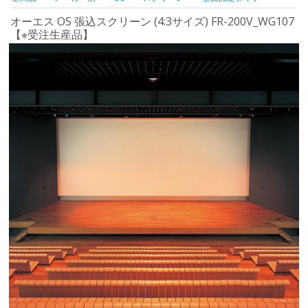
オーエス OS 張込スクリーン (4:3サイズ) FR-200V_WG107
【※受注生産品】