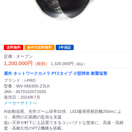
送料無料
条件付送料無料
3年保証
定価：オープン
1,200,000円
1,320,000円
（税別）
（税込）
屋外 ネットワークカメラ PTZタイプ 小型球体 耐重塩害
ブランド：i-PRO
型番：WV-X66300-Z3LK
JAN：4570162072055
発売日：2024年7月
メーカーサイトへ
AI自動追尾、光学ズーム倍率32倍、LED最長照射距離250mによ
り、夜間の広範囲の監視を支援
低い天井や軒下にも設置できるコンパクトな筐体に、高速・高精
度・高耐久性のPTZ機構を搭載。