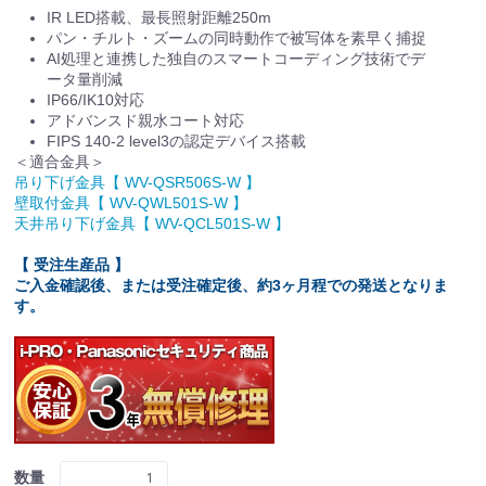
IR LED搭載、最長照射距離250m
パン・チルト・ズームの同時動作で被写体を素早く捕捉
AI処理と連携した独自のスマートコーディング技術でデ
ータ量削減
IP66/IK10対応
アドバンスド親水コート対応
FIPS 140-2 level3の認定デバイス搭載
＜適合金具＞
吊り下げ金具【 WV-QSR506S-W 】
壁取付金具【 WV-QWL501S-W 】
天井吊り下げ金具【 WV-QCL501S-W 】
【 受注生産品 】
ご入金確認後、または受注確定後、約3ヶ月程での発送となりま
す。
数量