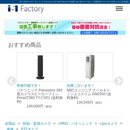
WV-X66300-Z3LK パナソニック Panasonic i-PRO 2MP(1080p) IR LED搭載 32倍 屋外 PTZ AIカメラ 耐重塩害モデル WV-X66300-Z3LK (送料無料)
Menu
おすすめ商品
！
即納可能です！
在庫ございます！
即納可
nic リモ
パナソニック Panasonic 360
NBCエンジニア クールキャ
パナソニッ
WR-
度カメラスピーカーフォン
ノンエコスリム GNE500 (送
1.9G
PressIT360 TY-CSP1 (送料無
料無料)
レスアンプ
料)
無料)
134,545円
）
（税別）
140,000円
1
（税別）
全商品
防犯・監視カメラ
i-PRO・パナソニック
i-proカメラ
本体
PTZタイプ