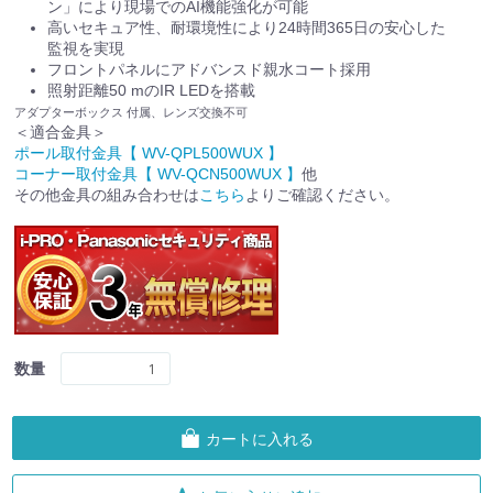
ン」により現場でのAI機能強化が可能
高いセキュア性、耐環境性により24時間365日の安心した
監視を実現
フロントパネルにアドバンスド親水コート採用
照射距離50 mのIR LEDを搭載
アダプターボックス 付属、レンズ交換不可
＜適合金具＞
ポール取付金具【 WV-QPL500WUX 】
コーナー取付金具【 WV-QCN500WUX 】
他
その他金具の組み合わせは
こちら
よりご確認ください。
数量
カートに入れる