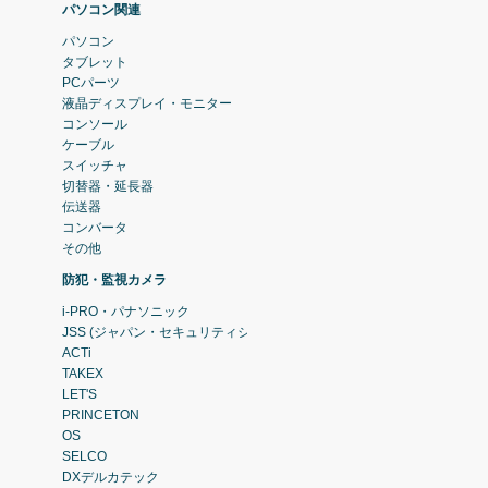
パソコン関連
パソコン
タブレット
PCパーツ
液晶ディスプレイ・モニター
コンソール
ケーブル
スイッチャ
切替器・延長器
伝送器
コンバータ
その他
防犯・監視カメラ
i-PRO・パナソニック
JSS (ジャパン・セキュリティシステム)
ACTi
TAKEX
LET'S
PRINCETON
OS
SELCO
DXデルカテック