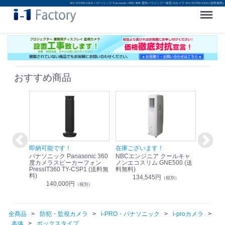
WV-X15700-V2LN パナソニック Panasonic i-PRO 8MP 屋外ハウジング一体型 AIカメラ WV-X15700-V2LN (送料無料)
Menu
おすすめ商品
！
即納可能です！
在庫ございます！
即納可
nic リモ
パナソニック Panasonic 360
NBCエンジニア クールキャ
パナソニッ
WR-
度カメラスピーカーフォン
ノンエコスリム GNE500 (送
1.9G
PressIT360 TY-CSP1 (送料無
料無料)
レスアンプ
料)
無料)
134,545円
）
（税別）
140,000円
1
（税別）
全商品
防犯・監視カメラ
i-PRO・パナソニック
i-proカメラ
本体
ボックスタイプ