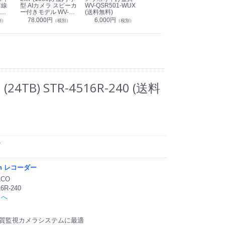
有線
型 AIカメラ スピーカ
WV-QSR501-WUX
210A (送料無料)
ン P
ー付きモデル WV-
(送料無料)
CS
39,000円
（税別）
無料)
S71301-F2L (送料無
78,000円
6,000円
1
別）
（税別）
（税別）
料)
TB) STR-4516R-240 (送料
ン
6ch レコーダー
CO
6R-240
トへ
画質監視カメラシステムに最適