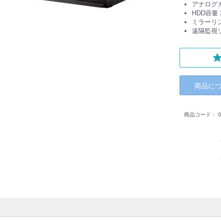
アナログカ
HDD容量 
ミラーリ
遠隔監視ソ
商品に
商品コード：
0