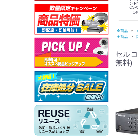
線
型 AIカメラ スピーカ
WV-QSR501-WUX
210A (送料無料)
ン Pr
ー付きモデル WV-
(送料無料)
CSP
39,000円
（税別）
料)
S71301-F2L (送料無
78,000円
6,000円
14
）
（税別）
（税別）
料)
全商品
全商品
セルコ 
無料)