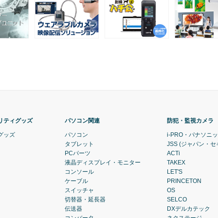
リティグッズ
パソコン関連
防犯・監視カメラ
グッズ
パソコン
i-PRO・パナソニ
タブレット
JSS (ジャパン・
PCパーツ
ACTi
液晶ディスプレイ・モニター
TAKEX
コンソール
LET'S
ケーブル
PRINCETON
スイッチャ
OS
切替器・延長器
SELCO
伝送器
DXデルカテック
コンバータ
ネクステージ