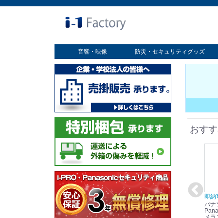
音響・映像
防災・セキュリティグッズ
業務用ディスプレイ
プロジェクター
放送・業務用映像システム
書画カメラ
スクリーン
オプション
セキュリティグッズ
防災グッズ
おすす
在庫あり☆彡
即納可能！
在庫あり！送料無料！
即納
パナソニック
パナソニック
パナソニック
パナ
Panasonic i-PRO
Panasonic i-PRO カ
Panasonic リモコン
Pana
ット
2MP(1080p) 屋内 小
メラ吊り下げ金具
マイク (10局用) WR-
メラ