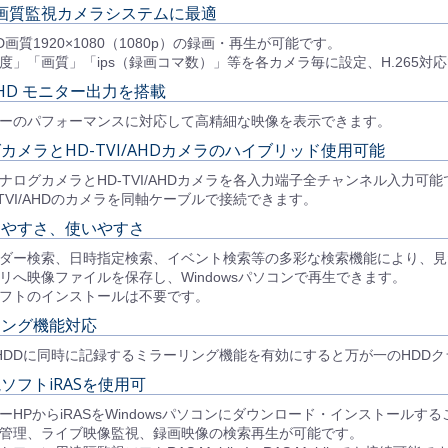
画質監視カメラシステムに最適
D画質1920×1080（1080p）の録画・再生が可能です。
度」「画質」「ips（録画コマ数）」等を各カメラ毎に設定、H.265
ルHD モニター出力を搭載
ーのパフォーマンスに対応して高精細な映像を表示できます。
カメラとHD-TVI/AHDカメラのハイブリッド使用可能
ナログカメラとHD-TVI/AHDカメラを各入力端子全チャンネル入力
-TVI/AHDのカメラを同軸ケーブルで接続できます。
しやすさ、使いやすさ
ダー検索、日時指定検索、イベント検索等の多彩な検索機能により、見
リへ映像ファイルを保存し、Windowsパソコンで再生できます。
フトのインストールは不要です。
リング機能対応
HDDに同時に記録するミラーリング機能を有効にすると万が一のHDD
ソフトiRASを使用可
ーHPからiRASをWindowsパソコンにダウンロード・インストールす
管理、ライブ映像監視、録画映像の検索再生が可能です。