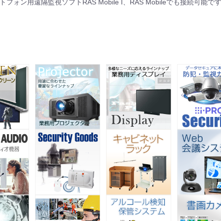
フォン用遠隔監視ソフトRAS Mobile I、RAS Mobileでも接続可能で