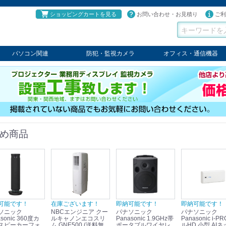
ショッピングカートを見る
お問い合わせ・お見積り
ご利
パソコン関連
防犯・監視カメラ
オフィス・通信機器
パソコン
タブレット
PCパーツ
コンソール
ケーブル
切替器・延長器
伝送器
コンバータ
その他
パナソニック
TAKEX
LET'S
JSS
SELCO
PRINCETON
OS
ネクステージ
ATEN
回線切替器
疑似電話回線装置
通信機器
デジタル携帯電話PBX
収納・ラック・ハンガー
会議システム
電子黒板
ホワイトボード
その他
め商品
可能です！
在庫ございます！
即納可能です！
即納可能です！
ソニック
NBCエンジニア クー
パナソニック
パナソニック
sonic 360度カ
ルキャノンエコスリ
Panasonic 1.9GHz帯
Panasonic i-PRO フ
スピーカーフォ
ム GNE500 (送料無
ポータブルワイヤレ
ルHD 小型 AIネ