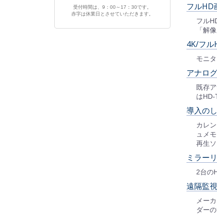
フルHD
受付時間は、9：00～17：30です。
赤字は休業日とさせていただきます。
フルH
「解像
4K/フ
モニタ
アナログ
既存ア
はHD
導入の
カレン
ュメモ
再生ソ
ミラー
2台の
遠隔監視
メーカ
ダーの