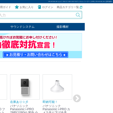
STR-4516R-240 セルコ SELCO 16CH HD-TVIデジタルレコーダー (24TB) STR-4516R-240 (送料無料)
用ガイド
お気に入り
ログイン
商品カテゴリ一覧
サウンドシステム
撮影機材
音響機器
輸入オーディオ
楽器
ケーブル
ビデオライト
クールライト
LEDライト
スタンド
写真関連商品
スタジオセット商品
オプション
在庫あり☆彡
即納可能！
在庫あり！送料無料！
即
パナソニック
パナソニック
パナソニック
パ
Panasonic i-PRO
Panasonic i-PRO カ
Panasonic リモコン
Pan
ット
2MP(1080p) 屋内 小
メラ吊り下げ金具
マイク (10局用) WR-
メ