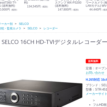
essIT360 TY-
料)
スアンプ WX-PS200
ワークカメラ (
1 (送料無料)
(送料無料)
LANモデル) WV-
134,545円
（税別）
S7130UX (送料
0,000円
147,800円
44,440円
（税別）
（税別）
（税
メーカー別
SELCO
防犯・監視カメラ
SELCO
レコーダー
SELCO 16CH HD-TVIデジタルレコーダー (24
送料無料
定価：オープ
お問い合わせ
H.265対応 1
ブランド：SEL
型番：STR-451
メーカーサイ
>
フルHD