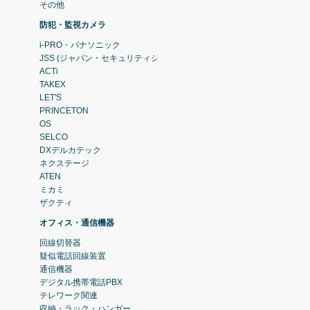
その他
防犯・監視カメラ
i-PRO・パナソニック
JSS (ジャパン・セキュリティシステム)
ACTi
TAKEX
LET'S
PRINCETON
OS
SELCO
DXデルカテック
ネクステージ
ATEN
ミカミ
ザクティ
オフィス・通信機器
回線切替器
疑似電話回線装置
通信機器
デジタル携帯電話PBX
テレワーク関連
収納・ラック・ハンガー