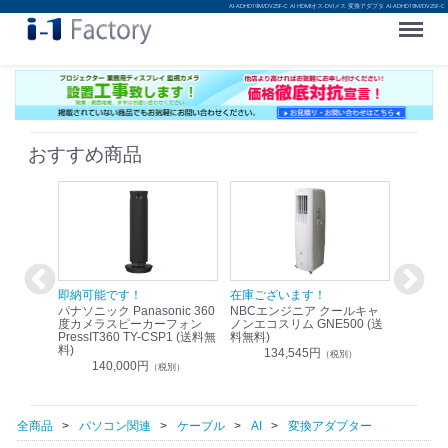
AI-ADHD19M/DV25F-C AI HDMIオス-DVIメス 変換アダプタ AI-ADHD19M/DV25F-C
Menu
おすすめ商品
！
即納可能です！
在庫ございます！
即納可
nic リモ
パナソニック Panasonic 360
NBCエンジニア クールキャ
パナソニッ
WR-
度カメラスピーカーフォン
ノンエコスリム GNE500 (送
1.9G
PressIT360 TY-CSP1 (送料無
料無料)
レスアンプ
料)
無料)
134,545円
）
（税別）
140,000円
1
（税別）
全商品
パソコン関連
ケーブル
AI
変換アダプター