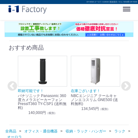
DP-HDMI オーロラ AURORA 配線器具パネル HDMI用 DP-HDMI
Menu
おすすめ商品
！
即納可能です！
在庫ございます！
即納可
nic リモ
パナソニック Panasonic 360
NBCエンジニア クールキャ
パナソニッ
WR-
度カメラスピーカーフォン
ノンエコスリム GNE500 (送
1.9G
PressIT360 TY-CSP1 (送料無
料無料)
レスアンプ
料)
無料)
134,545円
）
（税別）
140,000円
1
（税別）
全商品
オフィス・通信機器
収納・ラック・ハンガー
ラック
オーロラ