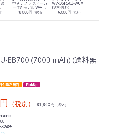
有線
型 AIカメラ スピーカ
WV-QSR501-WUX
210A (送料無料)
ン P
ー付きモデル WV-
(送料無料)
CS
39,000円
（税別）
無料)
S71301-F2L (送料無
78,000円
6,000円
1
別）
（税別）
（税別）
料)
B700 (7000 mAh) (送料無
件付送料無料
PickUp
ン
0円
（税別）
91,960円
（税込）
sonic
00
532485
トへ