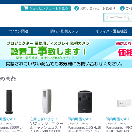
ショッピングカートを見る
お問い合わせ・お見積り
ご利
パソコン関連
防犯・監視カメラ
オフィス・通信機器
パソコン
タブレット
PCパーツ
コンソール
ケーブル
切替器・延長器
伝送器
コンバータ
その他
パナソニック
TAKEX
LET'S
JSS
SELCO
PRINCETON
OS
ネクステージ
ATEN
回線切替器
疑似電話回線装置
通信機器
デジタル携帯電話PBX
収納・ラック・ハンガー
会議システム
電子黒板
ホワイトボード
その他
め商品
可能です！
在庫ございます！
即納可能です！
即納可能です！
ソニック
NBCエンジニア クー
パナソニック
パナソニック
sonic 360度カ
ルキャノンエコスリ
Panasonic 1.9GHz帯
Panasonic i-PRO フ
スピーカーフォ
ム GNE500 (送料無
ポータブルワイヤレ
ルHD 小型 AIネ