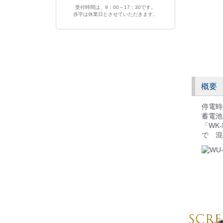
受付時間は、9：00～17：30です。
赤字は休業日とさせていただきます。
概要
停電時
蓄電池
「WK
で 混