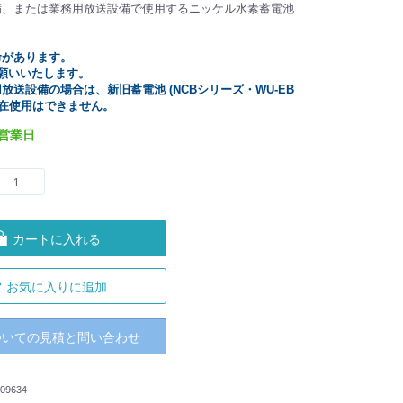
備、または業務用放送設備で使用するニッケル水素蓄電池
命があります。
願いいたします。
放送設備の場合は、新旧蓄電池 (NCBシリーズ・WU-EB
混在使用はできません。
5営業日
カートに入れる
お気に入りに追加
ついての見積と問い合わせ
09634