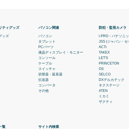
リティグッズ
パソコン関連
防犯・監視カメラ
グッズ
パソコン
i-PRO・パナソニ
タブレット
JSS (ジャパン・
PCパーツ
ACTi
液晶ディスプレイ・モニター
TAKEX
コンソール
LET'S
ケーブル
PRINCETON
スイッチャ
OS
切替器・延長器
SELCO
伝送器
DXデルカテック
コンバータ
ネクステージ
その他
ATEN
ミカミ
ザクティ
一覧
サイト内検索