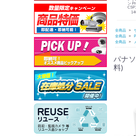
線
型 AIカメラ スピーカ
WV-QSR501-WUX
210A (送料無料)
ン Pr
ー付きモデル WV-
(送料無料)
CSP
39,000円
（税別）
料)
S71301-F2L (送料無
78,000円
6,000円
14
）
（税別）
（税別）
料)
全商品
全商品
P
全商品
パナソニ
料)