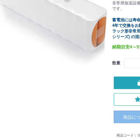
非常用放送設
です。
蓄電池には寿
4年で交換をお
ラック形非常用
シリーズ) の
納期目安4～
数量
商品に
商品コード：
0