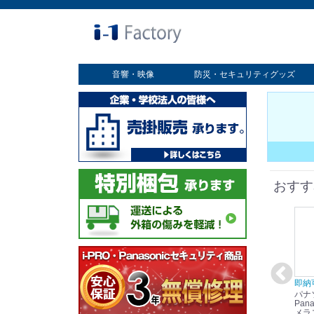
音響・映像
防災・セキュリティグッズ
業務用ディスプレイ
プロジェクター
放送・業務用映像システム
書画カメラ
スクリーン
オプション
セキュリティグッズ
防災グッズ
おすす
在庫あり☆彡
即納可能！
在庫あり！送料無料！
即納
パナソニック
パナソニック
パナソニック
パナ
Panasonic i-PRO
Panasonic i-PRO カ
Panasonic リモコン
Pana
ット
2MP(1080p) 屋内 小
メラ吊り下げ金具
マイク (10局用) WR-
メラ