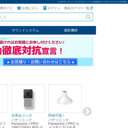
WU-EB700 パナソニック Panasonic ニッケル水素蓄電池 WU-EB700 (7000 mAh) (送料無料)
用ガイド
お気に入り
ログイン
商品カテゴリ一覧
サウンドシステム
撮影機材
音響機器
輸入オーディオ
楽器
ケーブル
ビデオライト
クールライト
LEDライト
スタンド
写真関連商品
スタジオセット商品
オプション
在庫あり☆彡
即納可能！
在庫あり！送料無料！
即
パナソニック
パナソニック
パナソニック
パ
Panasonic i-PRO
Panasonic i-PRO カ
Panasonic リモコン
Pan
ット
2MP(1080p) 屋内 小
メラ吊り下げ金具
マイク (10局用) WR-
メ