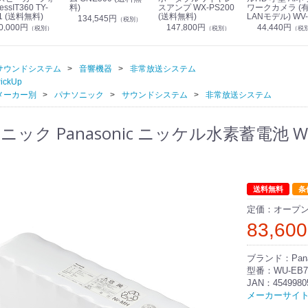
essIT360 TY-
料)
スアンプ WX-PS200
ワークカメラ (
1 (送料無料)
(送料無料)
LANモデル) WV-
134,545円
（税別）
S7130UX (送料
0,000円
147,800円
44,440円
（税別）
（税別）
（税
サウンドシステム
音響機器
非常放送システム
ickUp
メーカー別
パナソニック
サウンドシステム
非常放送システム
ック Panasonic ニッケル水素蓄電池 WU-E
送料無料
条
定価：オープ
83,60
ブランド：Pana
型番：WU-EB7
JAN：4549980
メーカーサイ