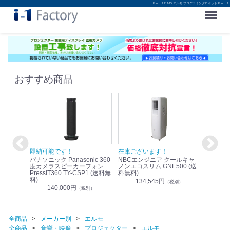
Root rt1 ELMO エルモ プログラミングロボット Root rt1
Menu
おすすめ商品
！
即納可能です！
在庫ございます！
即納可
nic リモ
パナソニック Panasonic 360
NBCエンジニア クールキャ
パナソニッ
WR-
度カメラスピーカーフォン
ノンエコスリム GNE500 (送
1.9G
PressIT360 TY-CSP1 (送料無
料無料)
レスアンプ
料)
無料)
134,545円
）
（税別）
140,000円
1
（税別）
全商品
メーカー別
エルモ
全商品
音響・映像
プロジェクター
エルモ