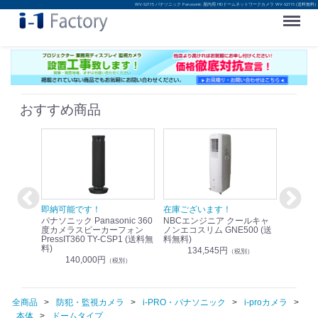
WV-S2115 パナソニック Panasonic 屋内用 HDドームネットワークカメラ WV-S2115 (送料無料)
Menu
おすすめ商品
！
即納可能です！
在庫ございます！
即納可
nic リモ
パナソニック Panasonic 360
NBCエンジニア クールキャ
パナソニッ
WR-
度カメラスピーカーフォン
ノンエコスリム GNE500 (送
1.9G
PressIT360 TY-CSP1 (送料無
料無料)
レスアンプ
料)
無料)
134,545円
）
（税別）
140,000円
1
（税別）
全商品
防犯・監視カメラ
i-PRO・パナソニック
i-proカメラ
本体
ドームタイプ