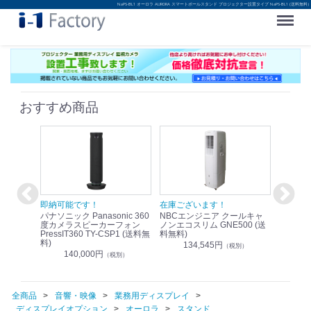
NaPS-BL1 オーロラ AURORA スマートポールスタンド プロジェクター設置タイプ NaPS-BL1 (送料無料)
Menu
おすすめ商品
！
即納可能です！
在庫ございます！
即納可
nic リモ
パナソニック Panasonic 360
NBCエンジニア クールキャ
パナソニッ
WR-
度カメラスピーカーフォン
ノンエコスリム GNE500 (送
1.9G
PressIT360 TY-CSP1 (送料無
料無料)
レスアンプ
料)
無料)
134,545円
）
（税別）
140,000円
1
（税別）
全商品
音響・映像
業務用ディスプレイ
ディスプレイオプション
オーロラ
スタンド