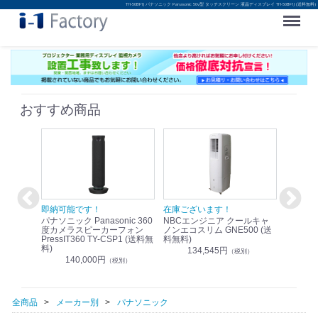
TH-50BF1J パナソニック Panasonic 50v型 タッチスクリーン 液晶ディスプレイ TH-50BF1J (送料無料)
Menu
おすすめ商品
！
即納可能です！
在庫ございます！
即納可
nic リモ
パナソニック Panasonic 360
NBCエンジニア クールキャ
パナソニッ
WR-
度カメラスピーカーフォン
ノンエコスリム GNE500 (送
1.9G
PressIT360 TY-CSP1 (送料無
料無料)
レスアンプ
料)
無料)
134,545円
）
（税別）
140,000円
1
（税別）
全商品
メーカー別
パナソニック