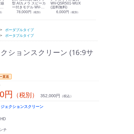
有線
型 AIカメラ スピーカ
WV-QSR501-WUX
210A (送料無料)
ン P
ー付きモデル WV-
(送料無料)
CS
39,000円
（税別）
無料)
S71301-F2L (送料無
78,000円
6,000円
1
別）
（税別）
（税別）
料)
ポーダブルタイプ
ポータブルタイプ
ェクションスクリーン (16:9サ
ー直送
ン
00円
（税別）
352,000円
（税込）
ロジェクションスクリーン
EHD
インチ