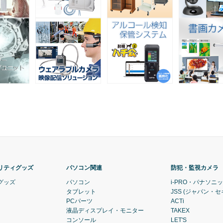
リティグッズ
パソコン関連
防犯・監視カメラ
グッズ
パソコン
i-PRO・パナソニ
タブレット
JSS (ジャパン・
PCパーツ
ACTi
液晶ディスプレイ・モニター
TAKEX
コンソール
LET'S