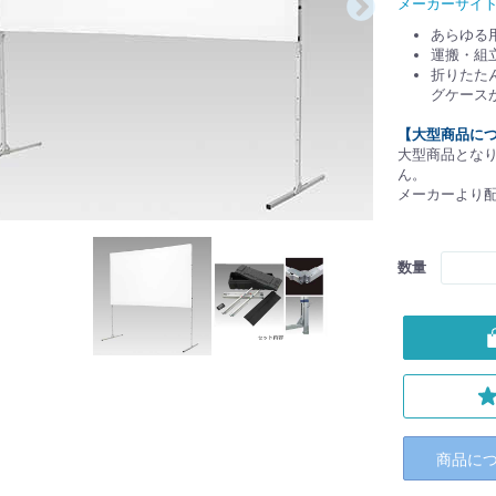
メーカーサイ
あらゆる
運搬・組
折りたた
グケース
【大型商品に
大型商品とな
ん。
メーカーより
数量
商品に