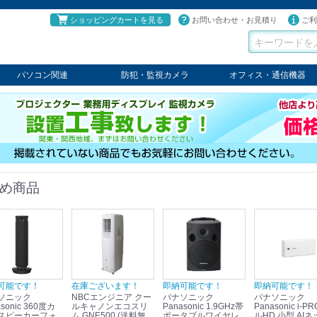
ショッピングカートを見る
お問い合わせ・お見積り
ご利
パソコン関連
防犯・監視カメラ
オフィス・通信機器
パソコン
タブレット
PCパーツ
コンソール
ケーブル
切替器・延長器
伝送器
コンバータ
その他
パナソニック
TAKEX
LET'S
JSS
SELCO
PRINCETON
OS
ネクステージ
ATEN
回線切替器
疑似電話回線装置
通信機器
デジタル携帯電話PBX
収納・ラック・ハンガー
会議システム
電子黒板
ホワイトボード
その他
め商品
可能です！
在庫ございます！
即納可能です！
即納可能です！
ソニック
NBCエンジニア クー
パナソニック
パナソニック
sonic 360度カ
ルキャノンエコスリ
Panasonic 1.9GHz帯
Panasonic i-PRO フ
スピーカーフォ
ム GNE500 (送料無
ポータブルワイヤレ
ルHD 小型 AIネ