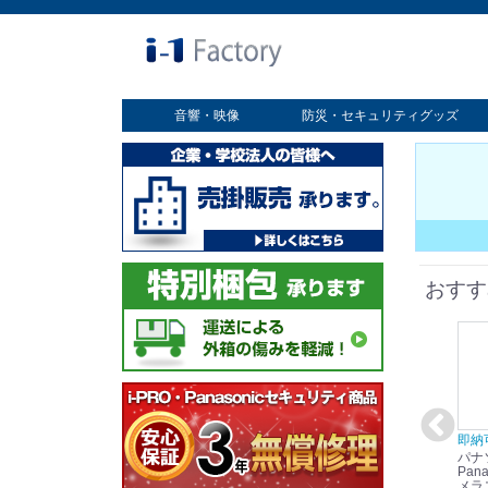
音響・映像
防災・セキュリティグッズ
業務用ディスプレイ
プロジェクター
放送・業務用映像システム
書画カメラ
スクリーン
オプション
セキュリティグッズ
防災グッズ
おすす
在庫あり☆彡
即納可能！
在庫あり！送料無料！
即納
パナソニック
パナソニック
パナソニック
パナ
Panasonic i-PRO
Panasonic i-PRO カ
Panasonic リモコン
Pana
ット
2MP(1080p) 屋内 小
メラ吊り下げ金具
マイク (10局用) WR-
メラ