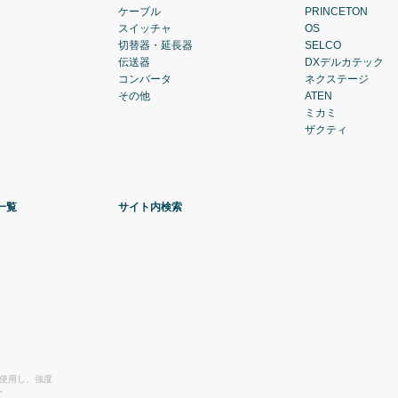
ケーブル
PRINCETON
スイッチャ
OS
切替器・延長器
SELCO
伝送器
DXデルカテック
コンバータ
ネクステージ
その他
ATEN
ミカミ
ザクティ
一覧
サイト内検索
を使用し、強度
。