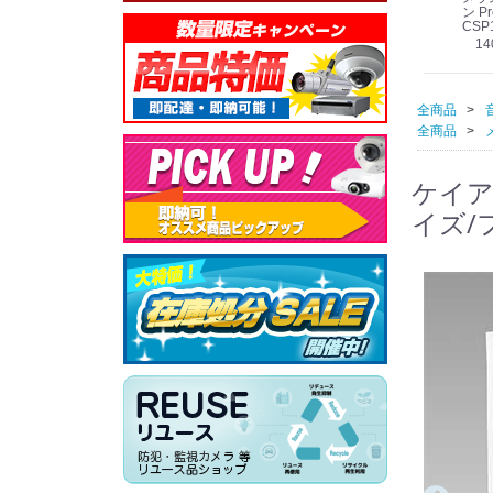
線
型 AIカメラ スピーカ
WV-QSR501-WUX
210A (送料無料)
ン Pr
ー付きモデル WV-
(送料無料)
CSP
39,000円
（税別）
料)
S71301-F2L (送料無
78,000円
6,000円
14
）
（税別）
（税別）
料)
全商品
全商品
ケイアイ
イズ/フ