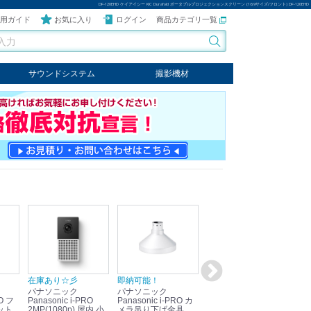
DF-120EHD ケイアイシー KIC Durafold ポータブルプロジェクションスクリーン (16:9サイズ/フロント) DF-120EHD
用ガイド
お気に入り
ログイン
商品カテゴリ一覧
サウンドシステム
撮影機材
音響機器
輸入オーディオ
楽器
ケーブル
ビデオライト
クールライト
LEDライト
スタンド
写真関連商品
スタジオセット商品
オプション
在庫あり☆彡
即納可能！
在庫あり！送料無料！
即
パナソニック
パナソニック
パナソニック
パ
Panasonic i-PRO
Panasonic i-PRO カ
Panasonic リモコン
Pan
ット
2MP(1080p) 屋内 小
メラ吊り下げ金具
マイク (10局用) WR-
メ