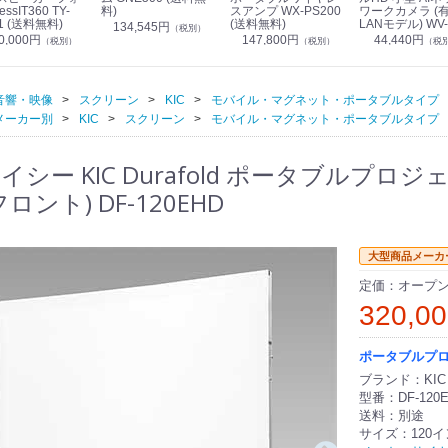
essIT360 TY-
料)
スアンプ WX-PS200
ワークカメラ (
1 (送料無料)
(送料無料)
LANモデル) WV-
134,545円
（税別）
S7130UX (送料
0,000円
147,800円
44,440円
（税別）
（税別）
（税
音響・映像
スクリーン
KIC
モバイル・マグネット・ポータブルタイプ
メーカー別
KIC
スクリーン
モバイル・マグネット・ポータブルタイプ
シー KIC Durafold ポータブルプロジ
ロント) DF-120EHD
大型商品メーカ
定価：オープ
320,0
ポータブルプ
ブランド：KIC
型番：DF-120
送料：別途
サイズ：120