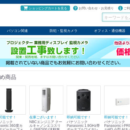
ショッピングカートを見る
お問い合わせ・お見積り
ご利
パソコン関連
防犯・監視カメラ
オフィス・通信機器
パソコン
タブレット
PCパーツ
コンソール
ケーブル
切替器・延長器
伝送器
コンバータ
その他
パナソニック
TAKEX
LET'S
JSS
SELCO
PRINCETON
OS
ネクステージ
ATEN
回線切替器
疑似電話回線装置
通信機器
デジタル携帯電話PBX
収納・ラック・ハンガー
会議システム
電子黒板
ホワイトボード
その他
め商品
可能です！
在庫ございます！
即納可能です！
即納可能です！
ソニック
NBCエンジニア クー
パナソニック
パナソニック
sonic 360度カ
ルキャノンエコスリ
Panasonic 1.9GHz帯
Panasonic i-PRO フ
スピーカーフォ
ム GNE500 (送料無
ポータブルワイヤレ
ルHD 小型 AIネ