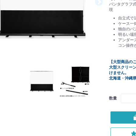
パンタグラフ式
現
自立式で12
ケース一
独自のパ
明るい場
アンダー
コン操作
【大型商品の
大型スクリー
けません。
北海道・沖縄
数量