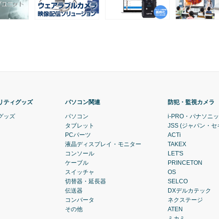
リティグッズ
パソコン関連
防犯・監視カメラ
グッズ
パソコン
i-PRO・パナソニ
タブレット
JSS (ジャパン・
PCパーツ
ACTi
液晶ディスプレイ・モニター
TAKEX
コンソール
LET'S
ケーブル
PRINCETON
スイッチャ
OS
切替器・延長器
SELCO
伝送器
DXデルカテック
コンバータ
ネクステージ
その他
ATEN
ミカミ