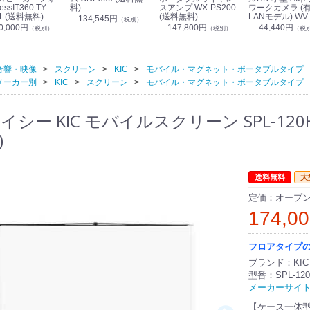
essIT360 TY-
料)
スアンプ WX-PS200
ワークカメラ (
1 (送料無料)
(送料無料)
LANモデル) WV-
134,545円
（税別）
S7130UX (送料
0,000円
147,800円
44,440円
（税別）
（税別）
（税
音響・映像
スクリーン
KIC
モバイル・マグネット・ポータブルタイプ
メーカー別
KIC
スクリーン
モバイル・マグネット・ポータブルタイプ
シー KIC モバイルスクリーン SPL-120HD
)
送料無料
大
定価：オープ
174,0
フロアタイプ
ブランド：KIC
型番：SPL-120
メーカーサイ
【ケース一体