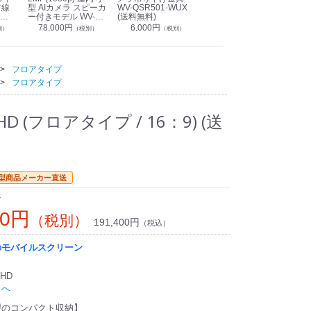
有線
型 AIカメラ スピーカ
WV-QSR501-WUX
210A (送料無料)
ン P
ー付きモデル WV-
(送料無料)
CS
39,000円
（税別）
無料)
S71301-F2L (送料無
78,000円
6,000円
1
別）
（税別）
（税別）
料)
フロアタイプ
フロアタイプ
 (フロアタイプ / 16：9) (送
型商品メーカー直送
ン
00円
（税別）
191,400円
（税込）
のモバイルスクリーン
HD
トへ
型のコンパクト収納】