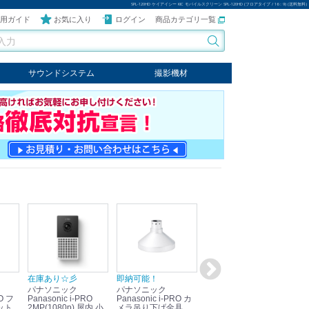
SPL-120HD ケイアイシー KIC モバイルスクリーン SPL-120HD (フロアタイプ / 16：9) (送料無料)
用ガイド
お気に入り
ログイン
商品カテゴリ一覧
サウンドシステム
撮影機材
音響機器
輸入オーディオ
楽器
ケーブル
ビデオライト
クールライト
LEDライト
スタンド
写真関連商品
スタジオセット商品
オプション
在庫あり☆彡
即納可能！
在庫あり！送料無料！
即
パナソニック
パナソニック
パナソニック
パ
Panasonic i-PRO
Panasonic i-PRO カ
Panasonic リモコン
Pan
ット
2MP(1080p) 屋内 小
メラ吊り下げ金具
マイク (10局用) WR-
メ