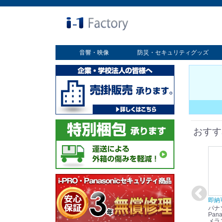
音響・映像
防災・セキュリティグッズ
業務用ディスプレイ
プロジェクター
放送・業務用映像システム
書画カメラ
スクリーン
オプション
セキュリティグッズ
防災グッズ
おすす
在庫あり☆彡
即納可能！
在庫あり！送料無料！
即納
パナソニック
パナソニック
パナソニック
パナ
Panasonic i-PRO
Panasonic i-PRO カ
Panasonic リモコン
Pana
ット
2MP(1080p) 屋内 小
メラ吊り下げ金具
マイク (10局用) WR-
メラ