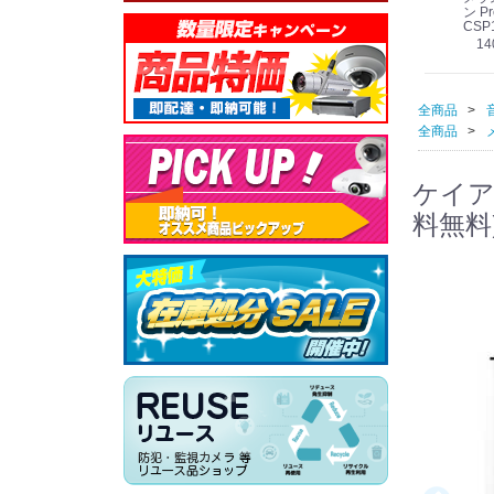
線
型 AIカメラ スピーカ
WV-QSR501-WUX
210A (送料無料)
ン Pr
ー付きモデル WV-
(送料無料)
CSP
39,000円
（税別）
料)
S71301-F2L (送料無
78,000円
6,000円
14
）
（税別）
（税別）
料)
全商品
全商品
ケイアイ
料無料