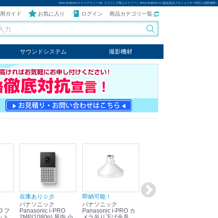
KFM-HD80AW-H ケイアイシー KIC スプリング巻上スクリーン KFM-HD80AW-H (超短焦点プロジェクター対応) (送料無料)
用ガイド
お気に入り
ログイン
商品カテゴリ一覧
サウンドシステム
撮影機材
音響機器
輸入オーディオ
楽器
ケーブル
ビデオライト
クールライト
LEDライト
スタンド
写真関連商品
スタジオセット商品
オプション
在庫あり☆彡
即納可能！
在庫あり！送料無料！
即
パナソニック
パナソニック
パナソニック
パ
Panasonic i-PRO
Panasonic i-PRO カ
Panasonic リモコン
Pan
ット
2MP(1080p) 屋内 小
メラ吊り下げ金具
マイク (10局用) WR-
メ