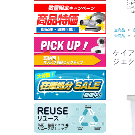
線
型 AIカメラ スピーカ
WV-QSR501-WUX
210A (送料無料)
ン Pr
ー付きモデル WV-
(送料無料)
CSP
39,000円
（税別）
料)
S71301-F2L (送料無
78,000円
6,000円
14
）
（税別）
（税別）
料)
全商品
全商品
ケイア
ジェク