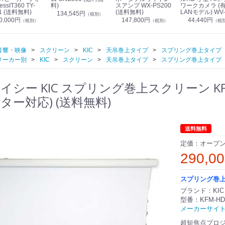
essIT360 TY-
料)
スアンプ WX-PS200
ワークカメラ (
1 (送料無料)
(送料無料)
LANモデル) WV-
134,545円
（税別）
S7130UX (送料
0,000円
147,800円
44,440円
（税別）
（税別）
（税
音響・映像
スクリーン
KIC
天吊巻上タイプ
スプリング巻上タイプ
メーカー別
KIC
スクリーン
天吊巻上タイプ
スプリング巻上タイプ
イシー KIC スプリング巻上スクリーン KFM
ター対応) (送料無料)
送料無料
定価：オープ
290,0
スプリング巻
ブランド：KIC
型番：KFM-HD
メーカーサイ
超短焦点プロ