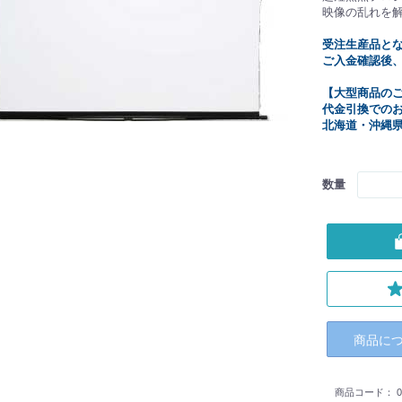
映像の乱れを
受注生産品と
ご入金確認後
【大型商品の
代金引換での
北海道・沖縄
数量
商品に
商品コード：
0