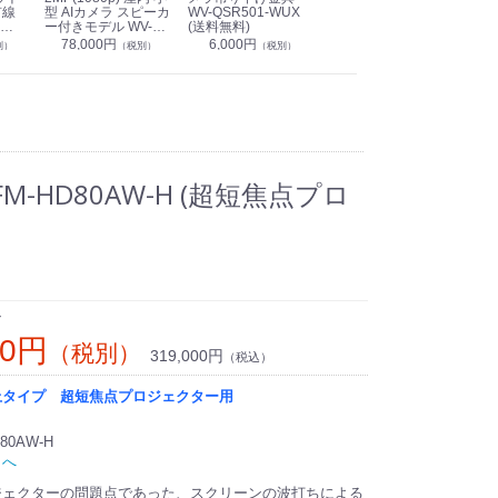
有線
型 AIカメラ スピーカ
WV-QSR501-WUX
210A (送料無料)
ン P
ー付きモデル WV-
(送料無料)
CS
39,000円
（税別）
無料)
S71301-F2L (送料無
78,000円
6,000円
1
別）
（税別）
（税別）
料)
-HD80AW-H (超短焦点プロ
ン
00円
（税別）
319,000円
（税込）
上タイプ 超短焦点プロジェクター用
80AW-H
トへ
ジェクターの問題点であった、スクリーンの波打ちによる