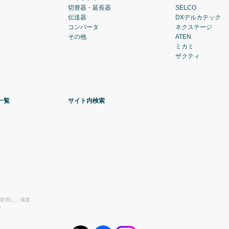
切替器・延長器
SELCO
伝送器
DXデルカテック
コンバータ
ネクステージ
その他
ATEN
ミカミ
ザクティ
一覧
サイト内検索
を使用し、強度
。