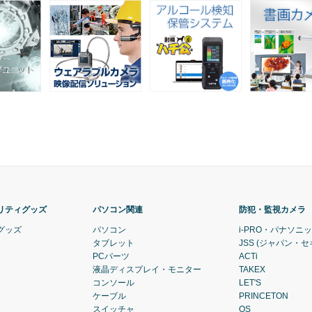
リティグッズ
パソコン関連
防犯・監視カメラ
グッズ
パソコン
i-PRO・パナソニ
タブレット
JSS (ジャパン・
PCパーツ
ACTi
液晶ディスプレイ・モニター
TAKEX
コンソール
LET'S
ケーブル
PRINCETON
スイッチャ
OS