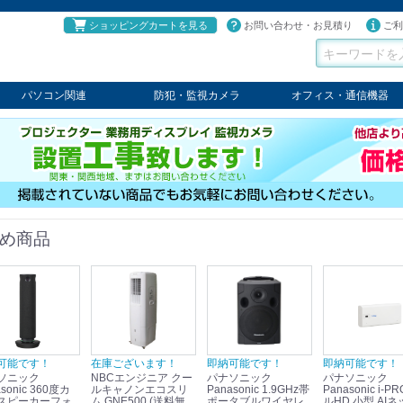
ショッピングカートを見る
お問い合わせ・お見積り
ご利
パソコン関連
防犯・監視カメラ
オフィス・通信機器
パソコン
タブレット
PCパーツ
コンソール
ケーブル
切替器・延長器
伝送器
コンバータ
その他
パナソニック
TAKEX
LET'S
JSS
SELCO
PRINCETON
OS
ネクステージ
ATEN
回線切替器
疑似電話回線装置
通信機器
デジタル携帯電話PBX
収納・ラック・ハンガー
会議システム
電子黒板
ホワイトボード
その他
め商品
可能です！
在庫ございます！
即納可能です！
即納可能です！
ソニック
NBCエンジニア クー
パナソニック
パナソニック
sonic 360度カ
ルキャノンエコスリ
Panasonic 1.9GHz帯
Panasonic i-PRO フ
スピーカーフォ
ム GNE500 (送料無
ポータブルワイヤレ
ルHD 小型 AIネ