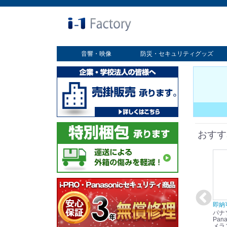
音響・映像
防災・セキュリティグッズ
業務用ディスプレイ
プロジェクター
放送・業務用映像システム
書画カメラ
スクリーン
オプション
セキュリティグッズ
防災グッズ
おすす
在庫あり☆彡
即納可能！
在庫あり！送料無料！
即納
パナソニック
パナソニック
パナソニック
パナ
Panasonic i-PRO
Panasonic i-PRO カ
Panasonic リモコン
Pana
ット
2MP(1080p) 屋内 小
メラ吊り下げ金具
マイク (10局用) WR-
メラ