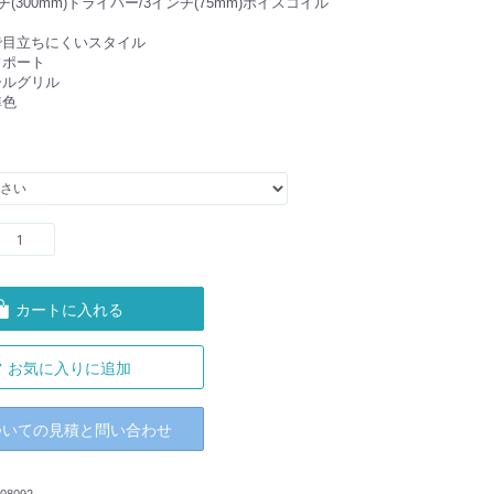
チ(300mm)ドライバー/3インチ(75mm)ボイスコイル
で目立ちにくいスタイル
フポート
ールグリル
準色
ト
カートに入れる
お気に入りに追加
ついての見積と問い合わせ