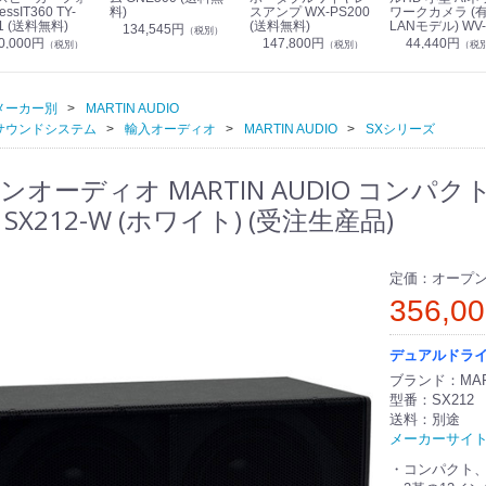
essIT360 TY-
料)
スアンプ WX-PS200
ワークカメラ (
1 (送料無料)
(送料無料)
LANモデル) WV-
134,545円
（税別）
S7130UX (送料
0,000円
147,800円
44,440円
（税別）
（税別）
（税
メーカー別
MARTIN AUDIO
サウンドシステム
輸入オーディオ
MARTIN AUDIO
SXシリーズ
オーディオ MARTIN AUDIO コンパクト
/ SX212-W (ホワイト) (受注生産品)
定価：オープ
356,0
デュアルドラ
ブランド：MART
型番：SX212
送料：別途
メーカーサイ
・コンパクト