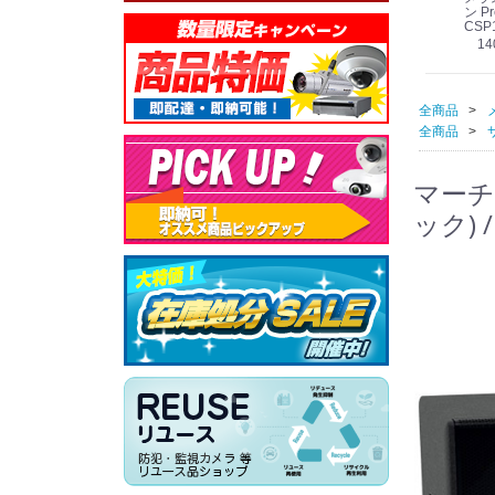
線
型 AIカメラ スピーカ
WV-QSR501-WUX
210A (送料無料)
ン Pr
ー付きモデル WV-
(送料無料)
CSP
39,000円
（税別）
料)
S71301-F2L (送料無
78,000円
6,000円
14
）
（税別）
（税別）
料)
全商品
全商品
マーチン
ック) 