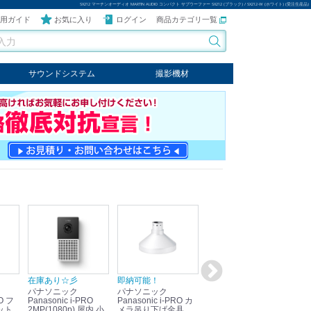
SX212 マーチンオーディオ MARTIN AUDIO コンパクト サブウーファー SX212 (ブラック) / SX212-W (ホワイト) (受注生産品)
用ガイド
お気に入り
ログイン
商品カテゴリ一覧
サウンドシステム
撮影機材
音響機器
輸入オーディオ
楽器
ケーブル
ビデオライト
クールライト
LEDライト
スタンド
写真関連商品
スタジオセット商品
オプション
在庫あり☆彡
即納可能！
在庫あり！送料無料！
即
パナソニック
パナソニック
パナソニック
パ
Panasonic i-PRO
Panasonic i-PRO カ
Panasonic リモコン
Pan
ット
2MP(1080p) 屋内 小
メラ吊り下げ金具
マイク (10局用) WR-
メ