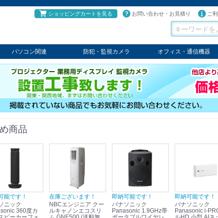
ショッピングカートを見る
お問い合わせ・お見積り
ご利
パソコン関連
防犯・監視カメラ
オフィス・通信機器
パソコン
タブレット
PCパーツ
コンソール
ケーブル
切替器・延長器
伝送器
コンバータ
その他
パナソニック
TAKEX
LET'S
JSS
SELCO
PRINCETON
OS
ネクステージ
ATEN
回線切替器
疑似電話回線装置
通信機器
デジタル携帯電話PBX
収納・ラック・ハンガー
会議システム
電子黒板
ホワイトボード
その他
め商品
可能です！
在庫ございます！
即納可能です！
即納可能です！
ソニック
NBCエンジニア クー
パナソニック
パナソニック
sonic 360度カ
ルキャノンエコスリ
Panasonic 1.9GHz帯
Panasonic i-PRO フ
スピーカーフォ
ム GNE500 (送料無
ポータブルワイヤレ
ルHD 小型 AIネ