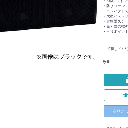
・2基の12イン
・防水コーン
・コンパクト
・大型バスレ
・耐衝撃スチ
・黒と白の標
・吊りポイン
数量
商品に