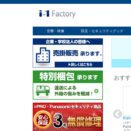
音響・映像
防災・セキュリティグッズ
業務用ディスプレイ
プロジェクター
放送・業務用映像システム
書画カメラ
スクリーン
オプション
セキュリティグッズ
防災グッズ
おすす
在庫あり☆彡
即納可能！
在庫あり！送料無料！
即納
パナソニック
パナソニック
パナソニック
パナ
Panasonic i-PRO
Panasonic i-PRO カ
Panasonic リモコン
Pana
ット
2MP(1080p) 屋内 小
メラ吊り下げ金具
マイク (10局用) WR-
メラ