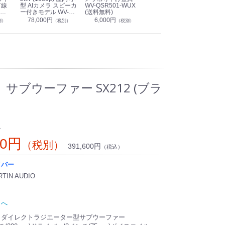
有線
型 AIカメラ スピーカ
WV-QSR501-WUX
210A (送料無料)
ン P
ー付きモデル WV-
(送料無料)
CS
39,000円
（税別）
無料)
S71301-F2L (送料無
78,000円
6,000円
1
別）
（税別）
（税別）
料)
 サブウーファー SX212 (ブラ
ン
00円
（税別）
391,600円
（税込）
イバー
IN AUDIO
トへ
、ダイレクトラジエーター型サブウーファー