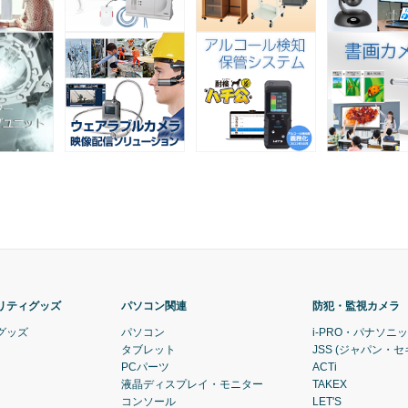
リティグッズ
パソコン関連
防犯・監視カメラ
グッズ
パソコン
i-PRO・パナソニ
タブレット
JSS (ジャパン・
PCパーツ
ACTi
液晶ディスプレイ・モニター
TAKEX
コンソール
LET'S