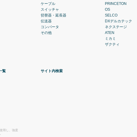
ケーブル
PRINCETON
スイッチャ
OS
切替器・延長器
SELCO
伝送器
DXデルカテック
コンバータ
ネクステージ
その他
ATEN
ミカミ
ザクティ
一覧
サイト内検索
を使用し、強度
。