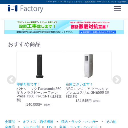
U-2H3W オーエス OS AVキャビネット オプション 適用扉(木扉) U-2H3W (プレミアムホワイト) (送料無料)
Menu
おすすめ商品
！
即納可能です！
在庫ございます！
即納可
nic リモ
パナソニック Panasonic 360
NBCエンジニア クールキャ
パナソニッ
WR-
度カメラスピーカーフォン
ノンエコスリム GNE500 (送
1.9G
PressIT360 TY-CSP1 (送料無
料無料)
レスアンプ
料)
無料)
134,545円
）
（税別）
140,000円
1
（税別）
全商品
オフィス・通信機器
収納・ラック・ハンガー
その他
全商品
メーカー別
OS
収納・ラック・ハンガー