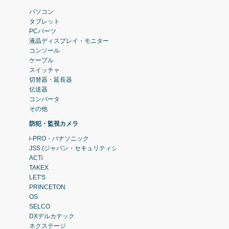
パソコン
タブレット
PCパーツ
液晶ディスプレイ・モニター
コンソール
ケーブル
スイッチャ
切替器・延長器
伝送器
コンバータ
その他
防犯・監視カメラ
i-PRO・パナソニック
JSS (ジャパン・セキュリティシステム)
ACTi
TAKEX
LET'S
PRINCETON
OS
SELCO
DXデルカテック
ネクステージ