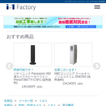
PTC-CB-PS ミカミ システムコントローラ PTC-CB-PS (送料無料)
Menu
おすすめ商品
！
即納可能です！
在庫ございます！
即納可
nic リモ
パナソニック Panasonic 360
NBCエンジニア クールキャ
パナソニッ
WR-
度カメラスピーカーフォン
ノンエコスリム GNE500 (送
1.9G
PressIT360 TY-CSP1 (送料無
料無料)
レスアンプ
料)
無料)
134,545円
）
（税別）
140,000円
1
（税別）
全商品
メーカー別
ミカミ
全商品
防犯・監視カメラ
ミカミ
周辺機器