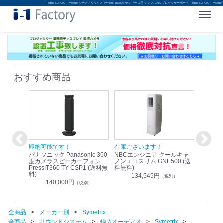
Radius NX AEC-1 Module シーメトリックス Symetrix Radius NXシリーズ用 シングルAECプロセッサーボード Radius NX AEC-1 Module
Menu
おすすめ商品
！
即納可能です！
在庫ございます！
即納可
nic リモ
パナソニック Panasonic 360
NBCエンジニア クールキャ
パナソニッ
WR-
度カメラスピーカーフォン
ノンエコスリム GNE500 (送
1.9G
PressIT360 TY-CSP1 (送料無
料無料)
レスアンプ
料)
無料)
134,545円
）
（税別）
140,000円
1
（税別）
全商品
メーカー別
Symetrix
全商品
サウンドシステム
輸入オーディオ
Symetrix