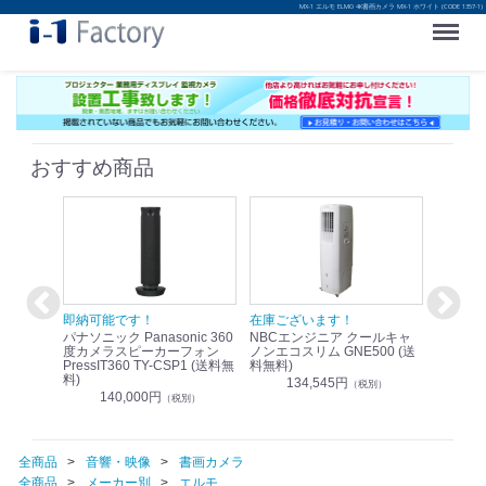
MX-1 エルモ ELMO 4K書画カメラ MX-1 ホワイト (CODE 1357-1)
Menu
おすすめ商品
！
即納可能です！
在庫ございます！
即納可
nic リモ
パナソニック Panasonic 360
NBCエンジニア クールキャ
パナソニッ
WR-
度カメラスピーカーフォン
ノンエコスリム GNE500 (送
1.9G
PressIT360 TY-CSP1 (送料無
料無料)
レスアンプ
料)
無料)
134,545円
）
（税別）
140,000円
1
（税別）
全商品
音響・映像
書画カメラ
全商品
メーカー別
エルモ