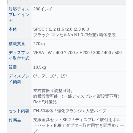
対応ディス
?80インチ
プレイイン
チ
本体
SPCC：t1.2 t1.6 t2.0 t2.3 t6.0
ブラック マンセルNo.N1.0 (3分艶) 粉体塗装
積載質量
?70kg
ディスプレ
VESA W：400 ? 700 × H200 / 300 / 400 / 500
イ取付方式
質量
18.5kg
ディスプレ
0°、5°、10°、15°
イ傾斜
左右首振り調整可能。
縦横設置可能 （一部ディスプレイ縦設置不可）
RoHS対策品
セット内容
FH-30本体 / 強化フランジ / 大型パイプ
付属品
支線金具セットSK-2 / ディスプレイ取付用ボル
トセット / 化粧アダプター取付用すき間埋めテー
プ