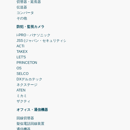
切替器・延長器
伝送器
コンバータ
その他
防犯・監視カメラ
i-PRO・パナソニック
JSS (ジャパン・セキュリティシステム)
ACTi
TAKEX
LET'S
PRINCETON
OS
SELCO
DXデルカテック
ネクステージ
ATEN
ミカミ
ザクティ
オフィス・通信機器
回線切替器
疑似電話回線装置
通信機器