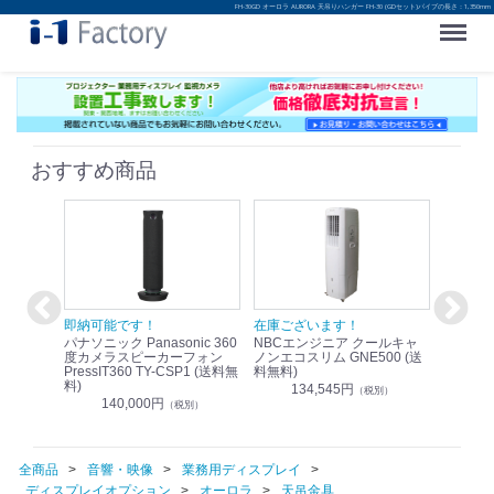
FH-30GD オーロラ AURORA 天吊りハンガー FH-30 (GDセット)パイプの長さ：1,350mm
Menu
おすすめ商品
！
即納可能です！
在庫ございます！
即納可
nic リモ
パナソニック Panasonic 360
NBCエンジニア クールキャ
パナソニッ
WR-
度カメラスピーカーフォン
ノンエコスリム GNE500 (送
1.9G
PressIT360 TY-CSP1 (送料無
料無料)
レスアンプ
料)
無料)
134,545円
）
（税別）
140,000円
1
（税別）
全商品
音響・映像
業務用ディスプレイ
ディスプレイオプション
オーロラ
天吊金具