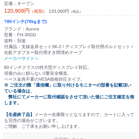
定価：オープン
120,909円
133,000円
（税別）
（税込）
?80インチ(70kgまで)
ブランド：Aurora
型番：FH-30GD
送料：別途
付属品：支線金具セットSK-2 / ディスプレイ取付用ボルトセット /
化粧アダプター取付用すき間埋めテープ
メーカーサイトへ
80インチクラスの特大型ディスプレイ対応。
溶接のみに頼らない2重安全構造。
ベース金具不要のVESA規格対応タイプ。
※ ご注文の際「通信欄」に取り付けるモニターの型番を記載頂い
ている場合は、
弊社にてメーカーに取付確認をさせて頂いた後にご注文確定を致
します。
【生産終了品】
メーカー在庫限りとなりますので、カートに入って
も完売の場合がございます。
ご理解、ご了承をお願い申し上げます。