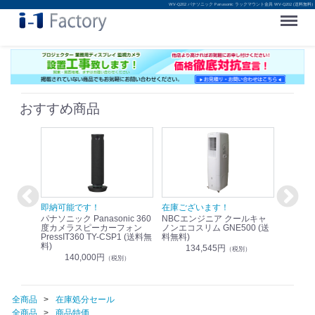
WV-Q202 パナソニック Panasonic ラックマウント金具 WV-Q202 (送料無料)
Menu
おすすめ商品
！
即納可能です！
在庫ございます！
即納可
nic リモ
パナソニック Panasonic 360
NBCエンジニア クールキャ
パナソニッ
WR-
度カメラスピーカーフォン
ノンエコスリム GNE500 (送
1.9G
PressIT360 TY-CSP1 (送料無
料無料)
レスアンプ
料)
無料)
134,545円
）
（税別）
140,000円
1
（税別）
全商品
在庫処分セール
全商品
商品特価