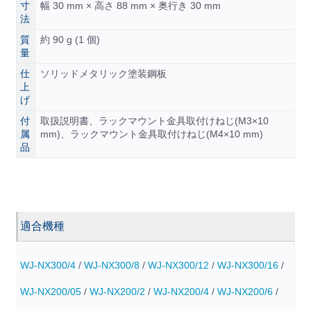
寸
幅 30 mm × 高さ 88 mm × 奥行き 30 mm
法
質
約 90 g (1 個)
量
仕
ソリッドメタリック塗装鋼板
上
げ
付
取扱説明書、ラックマウント金具取付けねじ(M3×10
属
mm)、ラックマウント金具取付けねじ(M4×10 mm)
品
適合機種
WJ-NX300/4
/
WJ-NX300/8
/
WJ-NX300/12
/
WJ-NX300/16
/
WJ-NX200/05
/
WJ-NX200/2
/
WJ-NX200/4
/
WJ-NX200/6
/