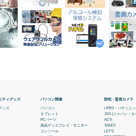
リティグッズ
パソコン関連
防犯・監視カメラ
グッズ
パソコン
i-PRO・パナソニ
タブレット
JSS (ジャパン・
PCパーツ
ACTi
液晶ディスプレイ・モニター
TAKEX
コンソール
LET'S