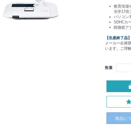
教育現場
光学17
パソコン
SDHCカ
顕微鏡ア
【生産終了品
メーカー在庫
います。ご理
数量
商品に