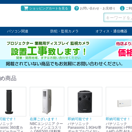
ショッピングカートを見る
お問い合わせ・お見積り
ご利
パソコン関連
防犯・監視カメラ
オフィス・通信機器
パソコン
タブレット
PCパーツ
コンソール
ケーブル
切替器・延長器
伝送器
コンバータ
その他
パナソニック
TAKEX
LET'S
JSS
SELCO
PRINCETON
OS
ネクステージ
ATEN
回線切替器
疑似電話回線装置
通信機器
デジタル携帯電話PBX
収納・ラック・ハンガー
会議システム
電子黒板
ホワイトボード
その他
め商品
可能です！
在庫ございます！
即納可能です！
即納可能です！
ソニック
NBCエンジニア クー
パナソニック
パナソニック
sonic 360度カ
ルキャノンエコスリ
Panasonic 1.9GHz帯
Panasonic i-PRO フ
スピーカーフォ
ム GNE500 (送料無
ポータブルワイヤレ
ルHD 小型 AIネ