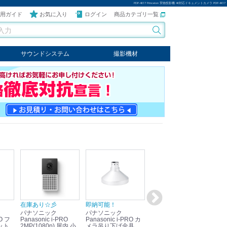
PDP-4K17 Princeton 実物投影機 4K対応ドキュメントカメラ PDP-4K17
用ガイド
お気に入り
ログイン
商品カテゴリ一覧
サウンドシステム
撮影機材
音響機器
輸入オーディオ
楽器
ケーブル
ビデオライト
クールライト
LEDライト
スタンド
写真関連商品
スタジオセット商品
オプション
在庫あり☆彡
即納可能！
在庫あり！送料無料！
即
パナソニック
パナソニック
パナソニック
パ
Panasonic i-PRO
Panasonic i-PRO カ
Panasonic リモコン
Pan
ット
2MP(1080p) 屋内 小
メラ吊り下げ金具
マイク (10局用) WR-
メ