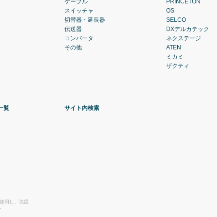
ケーブル
PRINCETON
スイッチャ
OS
切替器・延長器
SELCO
伝送器
DXデルカテック
コンバータ
ネクステージ
その他
ATEN
ミカミ
ザクティ
一覧
サイト内検索
を使用し、強度
。