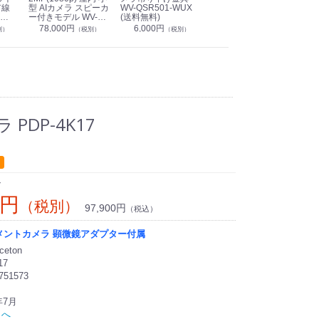
有線
型 AIカメラ スピーカ
WV-QSR501-WUX
210A (送料無料)
ン P
ー付きモデル WV-
(送料無料)
CS
39,000円
（税別）
無料)
S71301-F2L (送料無
78,000円
6,000円
1
別）
（税別）
（税別）
料)
PDP-4K17
ン
0円
（税別）
97,900円
（税込）
メントカメラ 顕微鏡アダプター付属
eton
17
751573
年7月
トへ