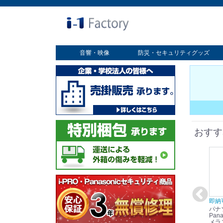
音響・映像
防災・セキュリティグッズ
業務用ディスプレイ
プロジェクター
放送・業務用映像システム
書画カメラ
スクリーン
オプション
セキュリティグッズ
防災グッズ
おすす
在庫あり☆彡
即納可能！
在庫あり！送料無料！
即納
パナソニック
パナソニック
パナソニック
パナ
Panasonic i-PRO
Panasonic i-PRO カ
Panasonic リモコン
Pana
ット
2MP(1080p) 屋内 小
メラ吊り下げ金具
マイク (10局用) WR-
メラ