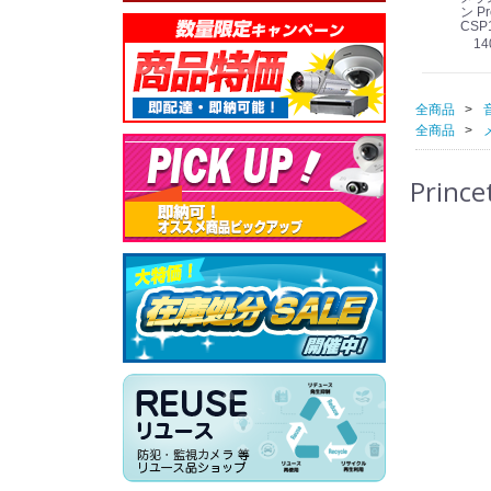
線
型 AIカメラ スピーカ
WV-QSR501-WUX
210A (送料無料)
ン Pr
ー付きモデル WV-
(送料無料)
CSP
39,000円
（税別）
料)
S71301-F2L (送料無
78,000円
6,000円
14
）
（税別）
（税別）
料)
全商品
全商品
Prin