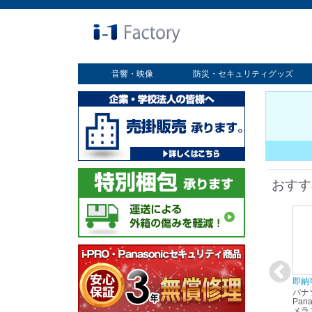
音響・映像
防災・セキュリティグッズ
業務用ディスプレイ
プロジェクター
放送・業務用映像システム
書画カメラ
スクリーン
オプション
セキュリティグッズ
防災グッズ
おすす
在庫あり☆彡
即納可能！
在庫あり！送料無料！
即納
パナソニック
パナソニック
パナソニック
パナ
Panasonic i-PRO
Panasonic i-PRO カ
Panasonic リモコン
Pana
ット
2MP(1080p) 屋内 小
メラ吊り下げ金具
マイク (10局用) WR-
メラ