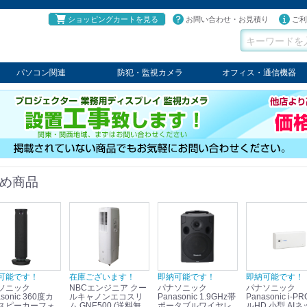
ショッピングカートを見る
お問い合わせ・お見積り
ご利
パソコン関連
防犯・監視カメラ
オフィス・通信機器
パソコン
タブレット
PCパーツ
コンソール
ケーブル
切替器・延長器
伝送器
コンバータ
その他
パナソニック
TAKEX
LET'S
JSS
SELCO
PRINCETON
OS
ネクステージ
ATEN
回線切替器
疑似電話回線装置
通信機器
デジタル携帯電話PBX
収納・ラック・ハンガー
会議システム
電子黒板
ホワイトボード
その他
め商品
可能です！
在庫ございます！
即納可能です！
即納可能です！
ソニック
NBCエンジニア クー
パナソニック
パナソニック
sonic 360度カ
ルキャノンエコスリ
Panasonic 1.9GHz帯
Panasonic i-PRO フ
スピーカーフォ
ム GNE500 (送料無
ポータブルワイヤレ
ルHD 小型 AIネ