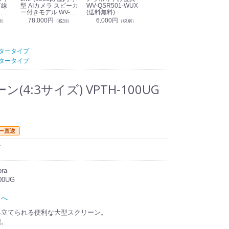
有線
型 AIカメラ スピーカ
WV-QSR501-WUX
210A (送料無料)
ン P
ー付きモデル WV-
(送料無料)
CS
39,000円
（税別）
無料)
S71301-F2L (送料無
78,000円
6,000円
1
別）
（税別）
（税別）
料)
タータイプ
タータイプ
4:3サイズ) VPTH-100UG
ー直送
ン
ra
00UG
トへ
み立てられる便利な大型スクリーン。
能。