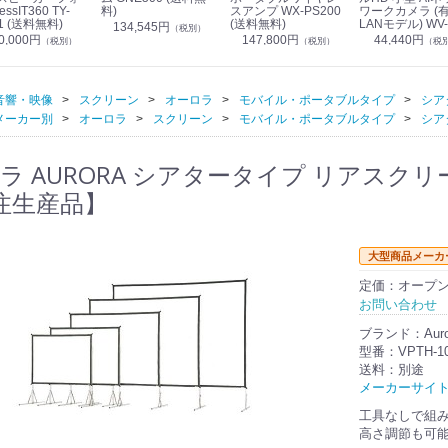
essIT360 TY-
料)
スアンプ WX-PS200
ワークカメラ (
1 (送料無料)
(送料無料)
LANモデル) WV-
134,545円
（税別）
S7130UX (送料
0,000円
147,800円
44,440円
（税別）
（税別）
（税
音響・映像
スクリーン
オーロラ
モバイル・ポータブルタイプ
シア
メーカー別
オーロラ
スクリーン
モバイル・ポータブルタイプ
シア
 AURORA シアタータイプ リアスクリーン(
注生産品】
大型商品メーカ
定価：オープ
お問い合わせ
ブランド：Auro
型番：VPTH-1
送料：別途
メーカーサイ
工具なしで組
高さ調節も可