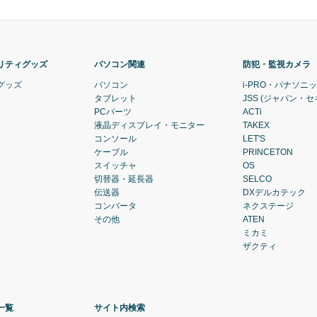
リティグッズ
パソコン関連
防犯・監視カメラ
グッズ
パソコン
i-PRO・パナソニ
タブレット
JSS (ジャパン・
PCパーツ
ACTi
液晶ディスプレイ・モニター
TAKEX
コンソール
LET'S
ケーブル
PRINCETON
スイッチャ
OS
切替器・延長器
SELCO
伝送器
DXデルカテック
コンバータ
ネクステージ
その他
ATEN
ミカミ
ザクティ
一覧
サイト内検索