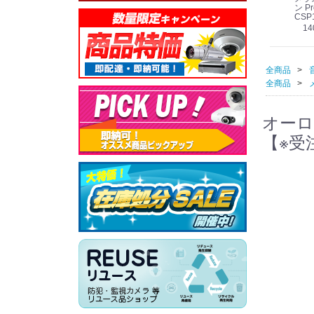
線
型 AIカメラ スピーカ
WV-QSR501-WUX
210A (送料無料)
ン Pr
ー付きモデル WV-
(送料無料)
CSP
39,000円
（税別）
料)
S71301-F2L (送料無
78,000円
6,000円
14
）
（税別）
（税別）
料)
全商品
全商品
オーロラ
【※受