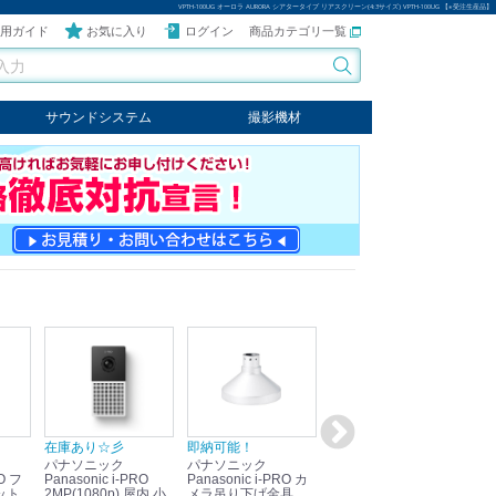
VPTH-100UG オーロラ AURORA シアタータイプ リアスクリーン(4:3サイズ) VPTH-100UG 【※受注生産品】
用ガイド
お気に入り
ログイン
商品カテゴリ一覧
サウンドシステム
撮影機材
音響機器
輸入オーディオ
楽器
ケーブル
ビデオライト
クールライト
LEDライト
スタンド
写真関連商品
スタジオセット商品
オプション
在庫あり☆彡
即納可能！
在庫あり！送料無料！
即
パナソニック
パナソニック
パナソニック
パ
Panasonic i-PRO
Panasonic i-PRO カ
Panasonic リモコン
Pan
ット
2MP(1080p) 屋内 小
メラ吊り下げ金具
マイク (10局用) WR-
メ