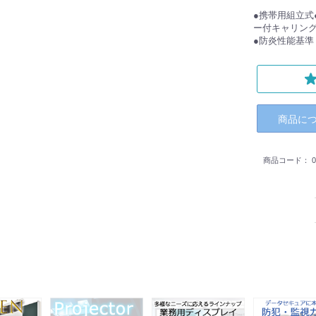
●携帯用組立式
ー付キャリング
●防炎性能基準
商品に
商品コード：
0