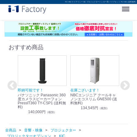
PS-1450 ケイアイシー KIC プロジェクターハンガー用 パイプセット PS-1450 (送料無料)
Menu
おすすめ商品
！
即納可能です！
在庫ございます！
即納可
nic リモ
パナソニック Panasonic 360
NBCエンジニア クールキャ
パナソニッ
WR-
度カメラスピーカーフォン
ノンエコスリム GNE500 (送
1.9G
PressIT360 TY-CSP1 (送料無
料無料)
レスアンプ
料)
無料)
134,545円
）
（税別）
140,000円
1
（税別）
全商品
音響・映像
プロジェクター
プロジェクターオプション
KIC